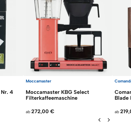
Moccamaster
Comand
 Nr. 4
Moccamaster KBG Select
Coman
Filterkaffeemaschine
Blade 
272,00 €
219
ab
ab