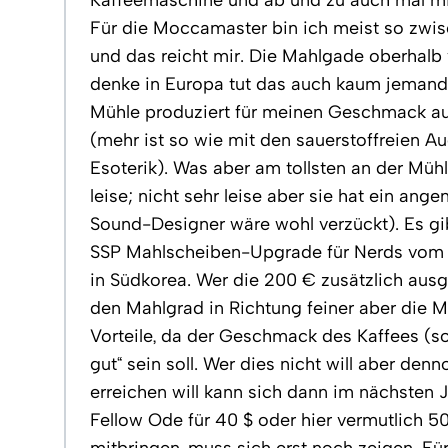
Für die Moccamaster bin ich meist so zwi
und das reicht mir. Die Mahlgade oberhalb 
denke in Europa tut das auch kaum jemand.
Mühle produziert für meinen Geschmack 
(mehr ist so wie mit den sauerstoffreien A
Esoterik). Was aber am tollsten an der Mühle 
leise; nicht sehr leise aber sie hat ein a
Sound-Designer wäre wohl verzückt). Es gi
SSP Mahlscheiben-Upgrade für Nerds vom 
in Südkorea. Wer die 200 € zusätzlich ausge
den Mahlgrad in Richtung feiner aber die Mo
Vorteile, da der Geschmack des Kaffees (so
gut“ sein soll. Wer dies nicht will aber de
erreichen will kann sich dann im nächsten 
Fellow Ode für 40 $ oder hier vermutlich 5
mitbringen, muss sich erst noch zeigen. Fü