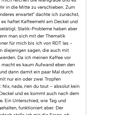
hr in die Mitte zu verschieben. Zum
anderes erwartet“ dachte ich zunächst,
; es haftet Kaffeemehl am Deckel und
etätigt. Statik-Probleme haben aber
wenn man sich mit der Thematik
ner für mich bis ich von RDT las -
n diejenigen sagen, die auch mit
 werden. Da ich meinen Kaffee vor
e macht es kaum Aufwand eben den
n und dann damit ein paar Mal durch
it nur ein oder zwei Tropfen
Nix, nada, rien du tout – absolut kein
am Deckel und es kommt auch nach dem
e. Ein Unterschied, wie Tag und
ehalten, funktioniert aber. Der
edoch stelle ich mir die Frage, ob