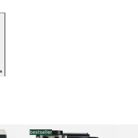
n
bestseller