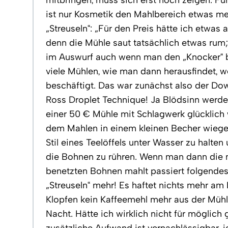
ist nur Kosmetik den Mahlbereich etwas me
„Streuseln“: „Für den Preis hätte ich etwas 
denn die Mühle saut tatsächlich etwas rum
im Auswurf auch wenn man den „Knocker“ b
viele Mühlen, wie man dann herausfindet, 
beschäftigt. Das war zunächst also der Dow
Ross Droplet Technique! Ja Blödsinn werde
einer 50 € Mühle mit Schlagwerk glücklich
dem Mahlen in einem kleinen Becher wieg
Stil eines Teelöffels unter Wasser zu halte
die Bohnen zu rühren. Wenn man dann die m
benetzten Bohnen mahlt passiert folgendes: 
„Streuseln“ mehr! Es haftet nichts mehr 
Klopfen kein Kaffeemehl mehr aus der Mühl
Nacht. Hätte ich wirklich nicht für möglich g
zusätzliche Aufwand ist vernachlässigbar, j