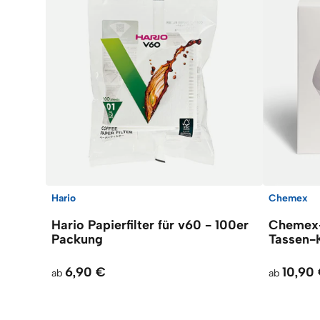
Hario
Chemex
Hario Papierfilter für v60 - 100er
Chemex-F
Packung
Tassen-
6,90 €
10,90
ab
ab