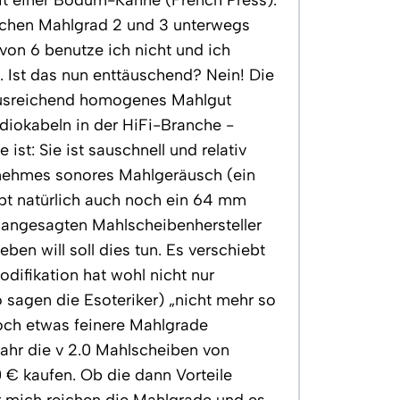
schen Mahlgrad 2 und 3 unterwegs
von 6 benutze ich nicht und ich
 Ist das nun enttäuschend? Nein! Die
ausreichend homogenes Mahlgut
udiokabeln in der HiFi-Branche -
ist: Sie ist sauschnell und relativ
ngenehmes sonores Mahlgeräusch (ein
bt natürlich auch noch ein 64 mm
angesagten Mahlscheibenhersteller
ben will soll dies tun. Es verschiebt
difikation hat wohl nicht nur
 sagen die Esoteriker) „nicht mehr so
nnoch etwas feinere Mahlgrade
Jahr die v 2.0 Mahlscheiben von
0 € kaufen. Ob die dann Vorteile
r mich reichen die Mahlgrade und es