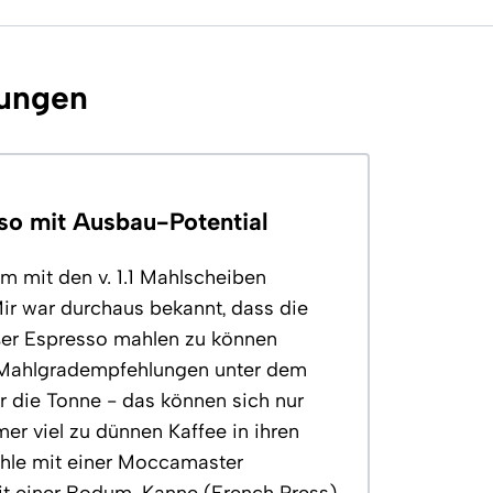
ungen
sso mit Ausbau-Potential
om mit den v. 1.1 Mahlscheiben
 Mir war durchaus bekannt, dass die
ußer Espresso mahlen zu können
e Mahlgradempfehlungen unter dem
r die Tonne - das können sich nur
r viel zu dünnen Kaffee in ihren
hle mit einer Moccamaster
t einer Bodum-Kanne (French Press).