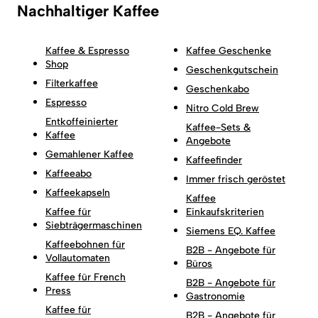
Nachhaltiger Kaffee
Kaffee & Espresso
Kaffee Geschenke
Shop
Geschenkgutschein
Filterkaffee
Geschenkabo
Espresso
Nitro Cold Brew
Entkoffeinierter
Kaffee-Sets &
Kaffee
Angebote
Gemahlener Kaffee
Kaffeefinder
Kaffeeabo
Immer frisch geröstet
Kaffeekapseln
Kaffee
Kaffee für
Einkaufskriterien
Siebträgermaschinen
Siemens EQ. Kaffee
Kaffeebohnen für
B2B - Angebote für
Vollautomaten
Büros
Kaffee für French
B2B - Angebote für
Press
Gastronomie
Kaffee für
B2B - Angebote für