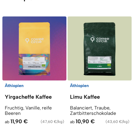
Äthiopien
Äthiopien
Yirgacheffe Kaffee
Limu Kaffee
Fruchtig, Vanille, reife
Balanciert, Traube,
Beeren
Zartbitterschokolade
11,90 €
10,90 €
ab
(
47,60 €/kg
)
ab
(
43,60 €/kg
)