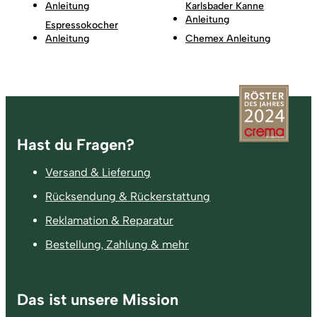
Anleitung
Karlsbader Kanne
Anleitung
Espressokocher
Anleitung
Chemex Anleitung
Fußzeile
Hast du Fragen?
Versand & Lieferung
Rücksendung & Rückerstattung
Reklamation & Reparatur
Bestellung, Zahlung & mehr
Das ist unsere Mission