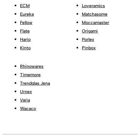
ECM
Loveramics
Eureka
Matchasome
Fellow
Moccamaster
Flate
Origami
Hario
Porlex
Kinto
Pinbox
Rhinowares
Timemore
Trendglas Jena
Urnex
Varia
Wacaco