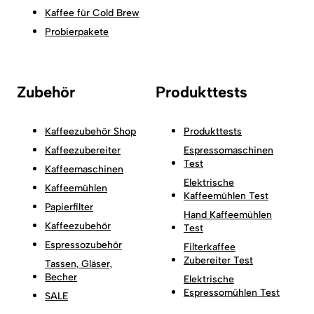
Kaffee für Cold Brew
Probierpakete
Zubehör
Produkttests
Kaffeezubehör Shop
Produkttests
Kaffeezubereiter
Espressomaschinen
Test
Kaffeemaschinen
Elektrische
Kaffeemühlen
Kaffeemühlen Test
Papierfilter
Hand Kaffeemühlen
Kaffeezubehör
Test
Espressozubehör
Filterkaffee
Zubereiter Test
Tassen, Gläser,
Becher
Elektrische
Espressomühlen Test
SALE