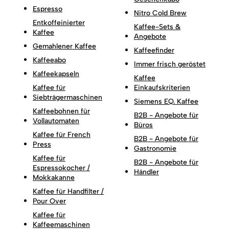
Espresso
Nitro Cold Brew
Entkoffeinierter
Kaffee-Sets &
Kaffee
Angebote
Gemahlener Kaffee
Kaffeefinder
Kaffeeabo
Immer frisch geröstet
Kaffeekapseln
Kaffee
Kaffee für
Einkaufskriterien
Siebträgermaschinen
Siemens EQ. Kaffee
Kaffeebohnen für
B2B - Angebote für
Vollautomaten
Büros
Kaffee für French
B2B - Angebote für
Press
Gastronomie
Kaffee für
B2B - Angebote für
Espressokocher /
Händler
Mokkakanne
Kaffee für Handfilter /
Pour Over
Kaffee für
Kaffeemaschinen