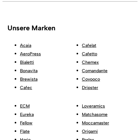
Unsere Marken
Acaia
Cafelat
AeroPress
Cafetto
Bialetti
Chemex
Bonavita
Comandante
Brewista
Coyooco
Cafec
Dripster
ECM
Loveramics
Eureka
Matchasome
Fellow
Moccamaster
Flate
Origami
Hario
Porlex