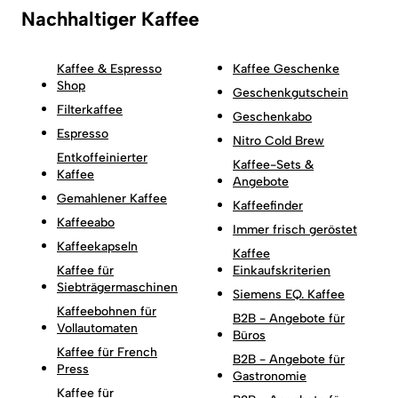
Nachhaltiger Kaffee
Kaffee & Espresso
Kaffee Geschenke
Shop
Geschenkgutschein
Filterkaffee
Geschenkabo
Espresso
Nitro Cold Brew
Entkoffeinierter
Kaffee-Sets &
Kaffee
Angebote
Gemahlener Kaffee
Kaffeefinder
Kaffeeabo
Immer frisch geröstet
Kaffeekapseln
Kaffee
Kaffee für
Einkaufskriterien
Siebträgermaschinen
Siemens EQ. Kaffee
Kaffeebohnen für
B2B - Angebote für
Vollautomaten
Büros
Kaffee für French
B2B - Angebote für
Press
Gastronomie
Kaffee für