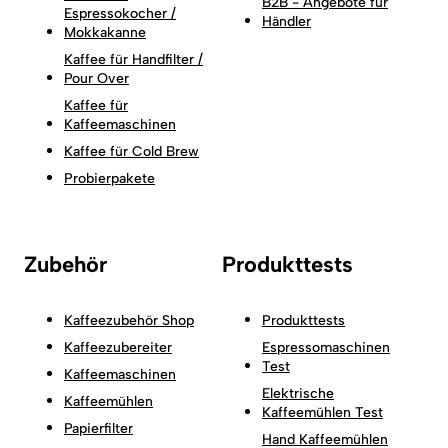
B2B - Angebote für
Espressokocher /
Händler
Mokkakanne
Kaffee für Handfilter /
Pour Over
Kaffee für
Kaffeemaschinen
Kaffee für Cold Brew
Probierpakete
Zubehör
Produkttests
Kaffeezubehör Shop
Produkttests
Kaffeezubereiter
Espressomaschinen
Test
Kaffeemaschinen
Elektrische
Kaffeemühlen
Kaffeemühlen Test
Papierfilter
Hand Kaffeemühlen