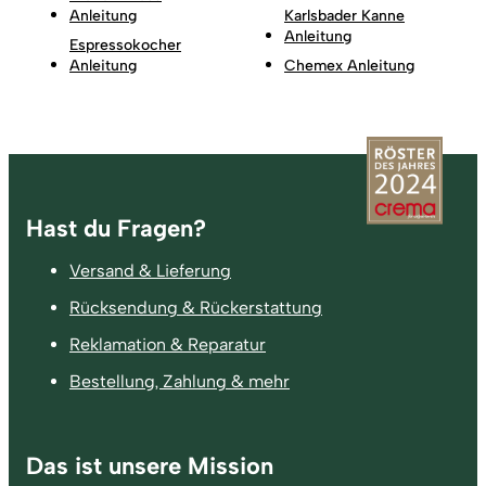
Anleitung
Karlsbader Kanne
Anleitung
Espressokocher
Anleitung
Chemex Anleitung
Fußzeile
Hast du Fragen?
Versand & Lieferung
Rücksendung & Rückerstattung
Reklamation & Reparatur
Bestellung, Zahlung & mehr
Das ist unsere Mission