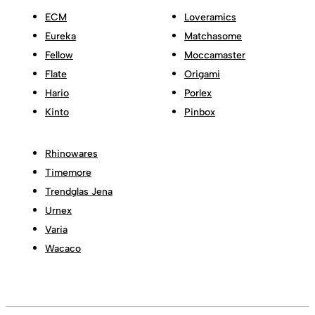
ECM
Loveramics
Eureka
Matchasome
Fellow
Moccamaster
Flate
Origami
Hario
Porlex
Kinto
Pinbox
Rhinowares
Timemore
Trendglas Jena
Urnex
Varia
Wacaco