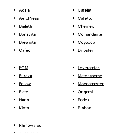
Acaia
Cafelat
AeroPress
Cafetto
Bialetti
Chemex
Bonavita
Comandante
Brewista
Coyooco
Cafec
Dripster
ECM
Loveramics
Eureka
Matchasome
Fellow
Moccamaster
Flate
Origami
Hario
Porlex
Kinto
Pinbox
Rhinowares