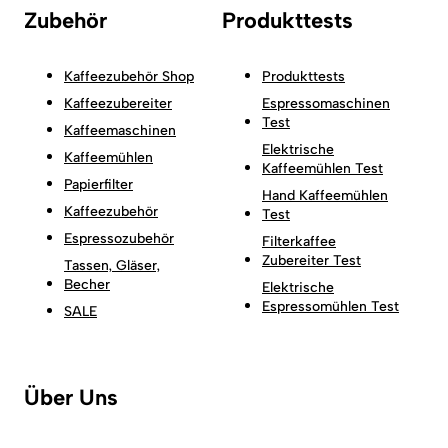
Zubehör
Produkttests
Kaffeezubehör Shop
Produkttests
Kaffeezubereiter
Espressomaschinen
Test
Kaffeemaschinen
Elektrische
Kaffeemühlen
Kaffeemühlen Test
Papierfilter
Hand Kaffeemühlen
Kaffeezubehör
Test
Espressozubehör
Filterkaffee
Zubereiter Test
Tassen, Gläser,
Becher
Elektrische
Espressomühlen Test
SALE
Über Uns