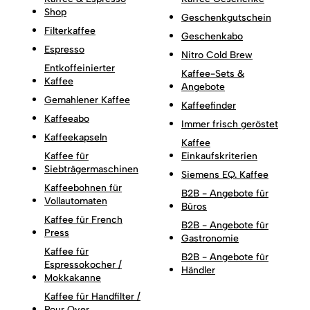
Shop
Geschenkgutschein
Filterkaffee
Geschenkabo
Espresso
Nitro Cold Brew
Entkoffeinierter
Kaffee-Sets &
Kaffee
Angebote
Gemahlener Kaffee
Kaffeefinder
Kaffeeabo
Immer frisch geröstet
Kaffeekapseln
Kaffee
Kaffee für
Einkaufskriterien
Siebträgermaschinen
Siemens EQ. Kaffee
Kaffeebohnen für
B2B - Angebote für
Vollautomaten
Büros
Kaffee für French
B2B - Angebote für
Press
Gastronomie
Kaffee für
B2B - Angebote für
Espressokocher /
Händler
Mokkakanne
Kaffee für Handfilter /
Pour Over