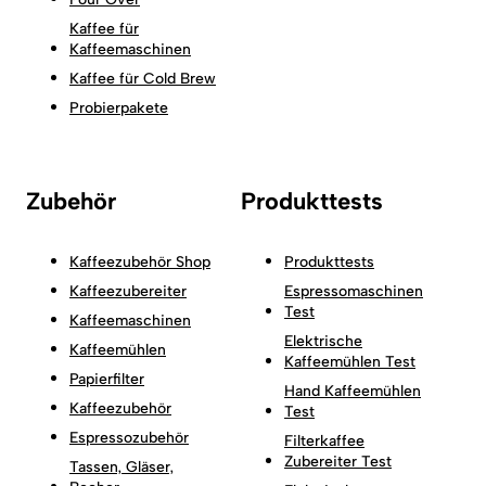
Kaffee für
Kaffeemaschinen
Kaffee für Cold Brew
Probierpakete
Zubehör
Produkttests
Kaffeezubehör Shop
Produkttests
Kaffeezubereiter
Espressomaschinen
Test
Kaffeemaschinen
Elektrische
Kaffeemühlen
Kaffeemühlen Test
Papierfilter
Hand Kaffeemühlen
Kaffeezubehör
Test
Espressozubehör
Filterkaffee
Zubereiter Test
Tassen, Gläser,