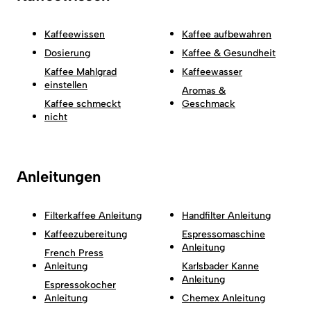
Kaffeewissen
Kaffee aufbewahren
Dosierung
Kaffee & Gesundheit
Kaffee Mahlgrad
Kaffeewasser
einstellen
Aromas &
Kaffee schmeckt
Geschmack
nicht
Anleitungen
Filterkaffee Anleitung
Handfilter Anleitung
Kaffeezubereitung
Espressomaschine
Anleitung
French Press
Anleitung
Karlsbader Kanne
Anleitung
Espressokocher
Anleitung
Chemex Anleitung