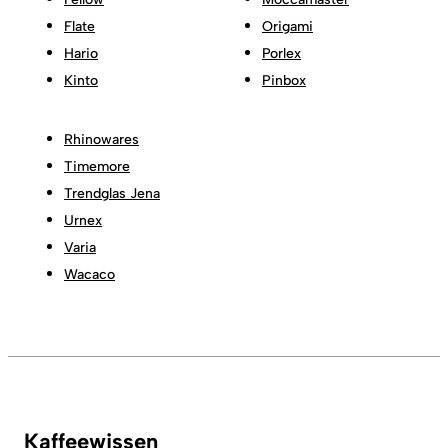
Flate
Origami
Hario
Porlex
Kinto
Pinbox
Rhinowares
Timemore
Trendglas Jena
Urnex
Varia
Wacaco
Kaffeewissen