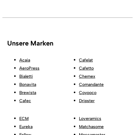
Unsere Marken
Acaia
Cafelat
AeroPress
Cafetto
Bialetti
Chemex
Bonavita
Comandante
Brewista
Coyooco
Cafec
Dripster
ECM
Loveramics
Eureka
Matchasome
Fellow
Moccamaster