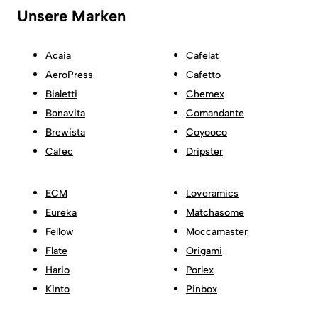
Unsere Marken
Acaia
Cafelat
AeroPress
Cafetto
Bialetti
Chemex
Bonavita
Comandante
Brewista
Coyooco
Cafec
Dripster
ECM
Loveramics
Eureka
Matchasome
Fellow
Moccamaster
Flate
Origami
Hario
Porlex
Kinto
Pinbox