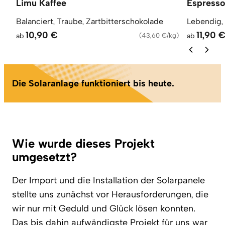
Limu Kaffee
Espress
Balanciert, Traube, Zartbitterschokolade
Lebendig,
10,90 €
11,90 
ab
(
43,60 €/kg
)
ab
Die Solaranlage funktioniert bis heute.
Wie wurde dieses Projekt
umgesetzt?
Der Import und die Installation der Solarpanele
stellte uns zunächst vor Herausforderungen, die
wir nur mit Geduld und Glück lösen konnten.
Das bis dahin aufwändigste Projekt für uns war