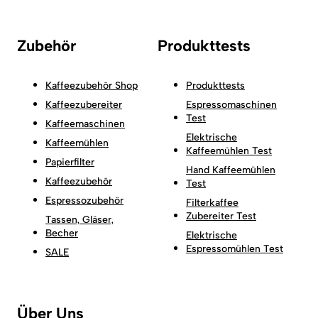
Zubehör
Produkttests
Kaffeezubehör Shop
Produkttests
Kaffeezubereiter
Espressomaschinen
Test
Kaffeemaschinen
Elektrische
Kaffeemühlen
Kaffeemühlen Test
Papierfilter
Hand Kaffeemühlen
Kaffeezubehör
Test
Espressozubehör
Filterkaffee
Zubereiter Test
Tassen, Gläser,
Becher
Elektrische
Espressomühlen Test
SALE
Über Uns