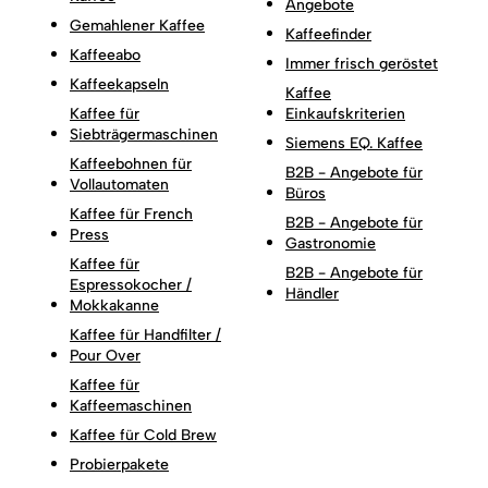
Angebote
Gemahlener Kaffee
Kaffeefinder
Kaffeeabo
Immer frisch geröstet
Kaffeekapseln
Kaffee
Kaffee für
Einkaufskriterien
Siebträgermaschinen
Siemens EQ. Kaffee
Kaffeebohnen für
B2B - Angebote für
Vollautomaten
Büros
Kaffee für French
B2B - Angebote für
Press
Gastronomie
Kaffee für
B2B - Angebote für
Espressokocher /
Händler
Mokkakanne
Kaffee für Handfilter /
Pour Over
Kaffee für
Kaffeemaschinen
Kaffee für Cold Brew
Probierpakete