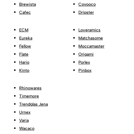
Brewista
Coyooco
Cafec
Dripster
ECM
Loveramics
Eureka
Matchasome
Fellow
Moccamaster
Flate
Origami
Hario
Porlex
Kinto
Pinbox
Rhinowares
Timemore
Trendglas Jena
Urnex
Varia
Wacaco