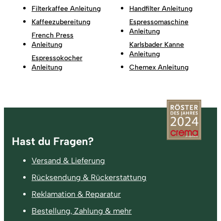
Filterkaffee Anleitung
Handfilter Anleitung
Kaffeezubereitung
Espressomaschine
Anleitung
French Press
Anleitung
Karlsbader Kanne
Anleitung
Espressokocher
Anleitung
Chemex Anleitung
Fußzeile
Hast du Fragen?
Versand & Lieferung
Rücksendung & Rückerstattung
Reklamation & Reparatur
Bestellung, Zahlung & mehr