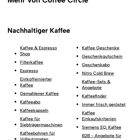
Nachhaltiger Kaffee
Kaffee & Espresso
Kaffee Geschenke
Shop
Geschenkgutschein
Filterkaffee
Geschenkabo
Espresso
Nitro Cold Brew
Entkoffeinierter
Kaffee-Sets &
Kaffee
Angebote
Gemahlener Kaffee
Kaffeefinder
Kaffeeabo
Immer frisch geröstet
Kaffeekapseln
Kaffee
Kaffee für
Einkaufskriterien
Siebträgermaschinen
Siemens EQ. Kaffee
Kaffeebohnen für
B2B - Angebote für
Vollautomaten