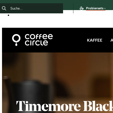
Probiersets ›
KAFFEE
Timemore Black