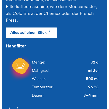
Filterkaffeemaschine, wie dem Moccamaster,
als Cold Brew, der Chemex oder der French
Press.
Alles auf einen Blick
Handfilter
Fi
Menge
32 g
Mahlgrad
mittel
Wasser
500 ml
Temperatur
96 °C
Dauer
3–4 min