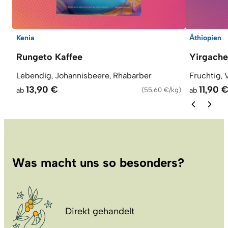
Kenia
Äthiopien
Rungeto Kaffee
Yirgache
Lebendig, Johannisbeere, Rhabarber
Fruchtig, V
13,90 €
11,90 
ab
(
55,60 €/kg
)
ab
Was macht uns so besonders?
Direkt gehandelt