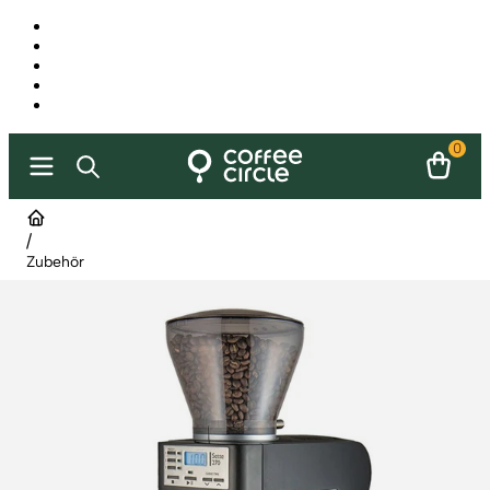
0
/
Zubehör