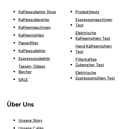
Kaffeezubehör Shop
Produkttests
Kaffeezubereiter
Espressomaschinen
Test
Kaffeemaschinen
Elektrische
Kaffeemühlen
Kaffeemühlen Test
Papierfilter
Hand Kaffeemühlen
Kaffeezubehör
Test
Espressozubehör
Filterkaffee
Zubereiter Test
Tassen, Gläser,
Becher
Elektrische
Espressomühlen Test
SALE
Über Uns
Unsere Story
Unsere Cafés