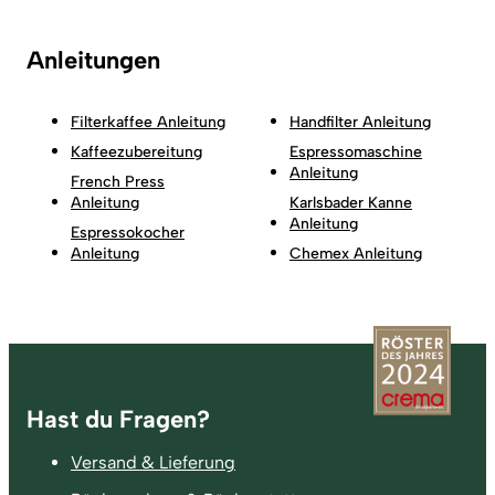
Anleitungen
Filterkaffee Anleitung
Handfilter Anleitung
Kaffeezubereitung
Espressomaschine
Anleitung
French Press
Anleitung
Karlsbader Kanne
Anleitung
Espressokocher
Anleitung
Chemex Anleitung
Fußzeile
Hast du Fragen?
Versand & Lieferung