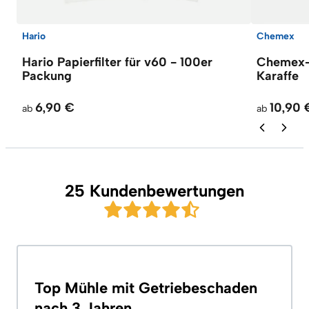
Hario
Chemex
Hario Papierfilter für v60 - 100er
Chemex-F
Packung
Karaffe
6,90 €
10,90 
ab
ab
25 Kundenbewertungen
Top Mühle mit Getriebeschaden
nach 3 Jahren