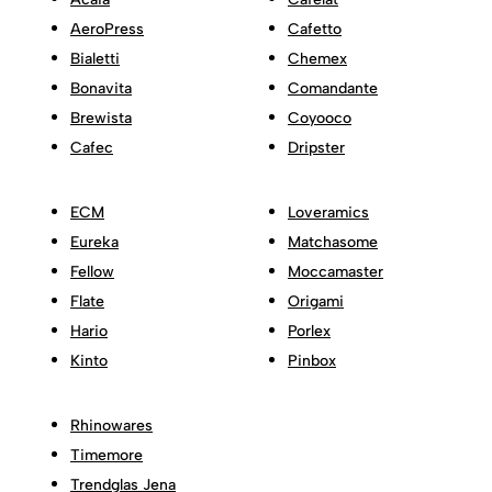
AeroPress
Cafetto
Bialetti
Chemex
Bonavita
Comandante
Brewista
Coyooco
Cafec
Dripster
ECM
Loveramics
Eureka
Matchasome
Fellow
Moccamaster
Flate
Origami
Hario
Porlex
Kinto
Pinbox
Rhinowares
Timemore
Trendglas Jena