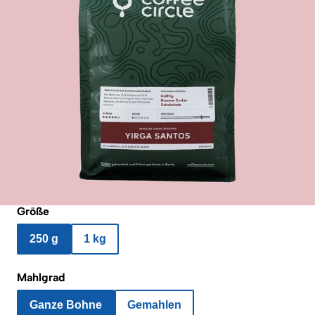
Größe
250 g
1 kg
Mahlgrad
Ganze Bohne
Gemahlen