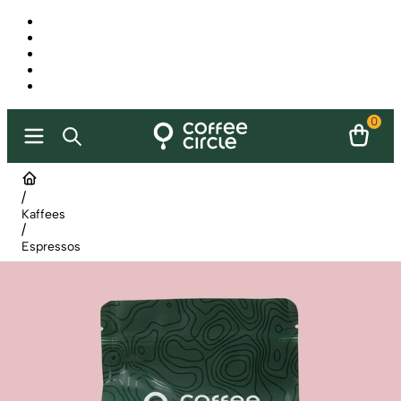
0
/
Kaffees
/
Espressos