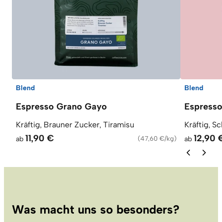
Blend
Blend
Espresso Grano Gayo
Espresso
Kräftig, Brauner Zucker, Tiramisu
Kräftig, S
11,90 €
12,90 
ab
(
47,60 €/kg
)
ab
Was macht uns so besonders?