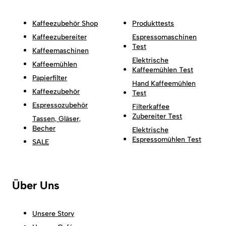
Kaffeezubehör Shop
Produkttests
Kaffeezubereiter
Espressomaschinen
Test
Kaffeemaschinen
Elektrische
Kaffeemühlen
Kaffeemühlen Test
Papierfilter
Hand Kaffeemühlen
Kaffeezubehör
Test
Espressozubehör
Filterkaffee
Zubereiter Test
Tassen, Gläser,
Becher
Elektrische
Espressomühlen Test
SALE
Über Uns
Unsere Story