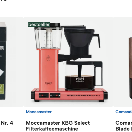
bestseller
Moccamaster
Comand
 Nr. 4
Moccamaster KBG Select
Coman
Filterkaffeemaschine
Blade 