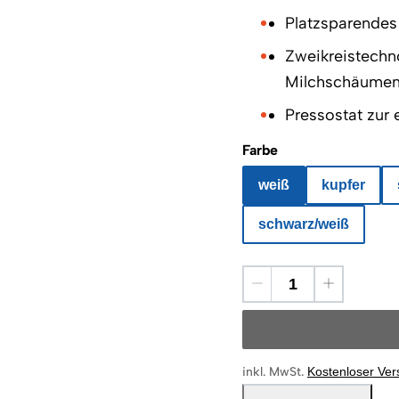
Platzsparendes
Zweikreistechn
Milchschäumen 
Pressostat zur
Farbe
weiß
kupfer
schwarz/weiß
inkl. MwSt.
Kostenloser Ve