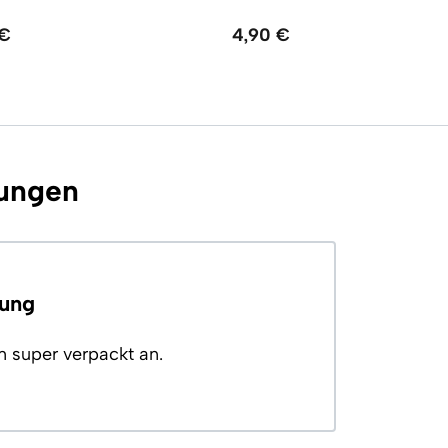
 €
4,90 €
ungen
rung
m super verpackt an.