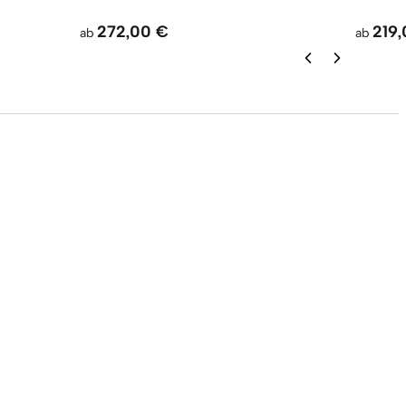
272,00 €
219
ab
ab