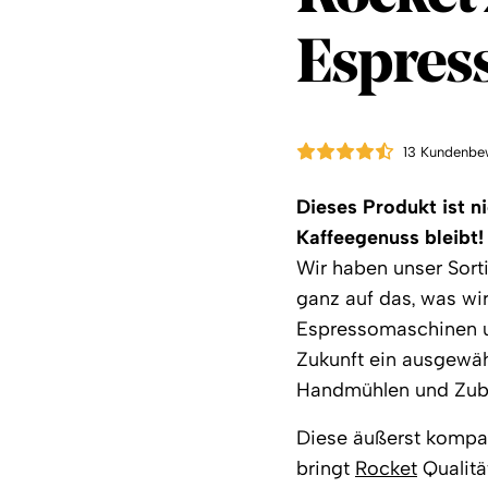
Espres
13 Kundenbe
Dieses Produkt ist n
Kaffeegenuss bleibt!
Wir haben unser Sorti
ganz auf das, was wir
Espressomaschinen un
Zukunft ein ausgewä
Handmühlen und Zube
Diese äußerst kompa
bringt
Rocket
Qualität