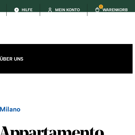
0
HILFE
MEIN KONTO
WARENKORB
ÜBER UNS
 Milano
 Espresso Milano
 Appartamento