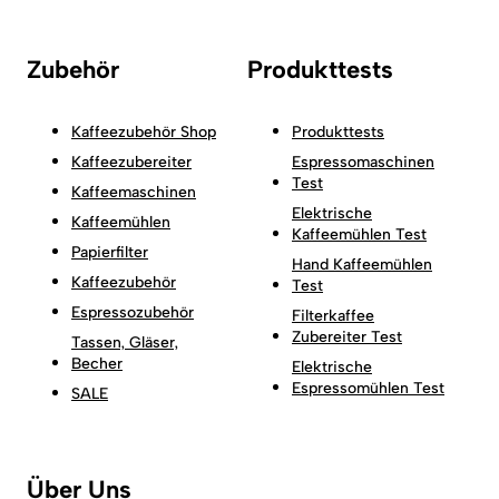
Zubehör
Produkttests
Kaffeezubehör Shop
Produkttests
Kaffeezubereiter
Espressomaschinen
Test
Kaffeemaschinen
Elektrische
Kaffeemühlen
Kaffeemühlen Test
Papierfilter
Hand Kaffeemühlen
Kaffeezubehör
Test
Espressozubehör
Filterkaffee
Zubereiter Test
Tassen, Gläser,
Becher
Elektrische
Espressomühlen Test
SALE
Über Uns