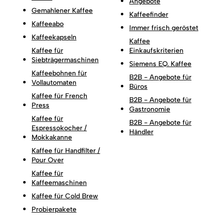
Angebote
Gemahlener Kaffee
Kaffeefinder
Kaffeeabo
Immer frisch geröstet
Kaffeekapseln
Kaffee
Kaffee für
Einkaufskriterien
Siebträgermaschinen
Siemens EQ. Kaffee
Kaffeebohnen für
B2B - Angebote für
Vollautomaten
Büros
Kaffee für French
B2B - Angebote für
Press
Gastronomie
Kaffee für
B2B - Angebote für
Espressokocher /
Händler
Mokkakanne
Kaffee für Handfilter /
Pour Over
Kaffee für
Kaffeemaschinen
Kaffee für Cold Brew
Probierpakete