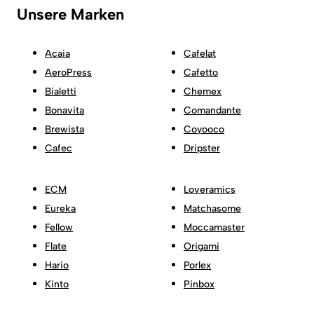
Unsere Marken
Acaia
Cafelat
AeroPress
Cafetto
Bialetti
Chemex
Bonavita
Comandante
Brewista
Coyooco
Cafec
Dripster
ECM
Loveramics
Eureka
Matchasome
Fellow
Moccamaster
Flate
Origami
Hario
Porlex
Kinto
Pinbox