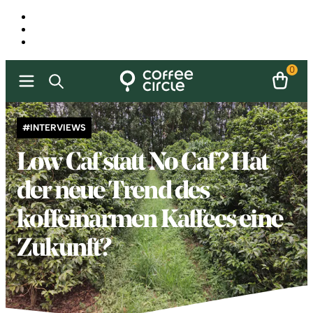
0
#INTERVIEWS
Low Caf statt No Caf? Hat
der neue Trend des
koffeinarmen Kaffees eine
Zukunft?