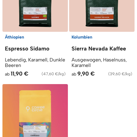
Äthiopien
Kolumbien
Espresso Sidamo
Sierra Nevada Kaffee
Lebendig, Karamell, Dunkle
Ausgewogen, Haselnuss,
Beeren
Karamell
11,90 €
9,90 €
ab
(
47,60 €/kg
)
ab
(
39,60 €/kg
)