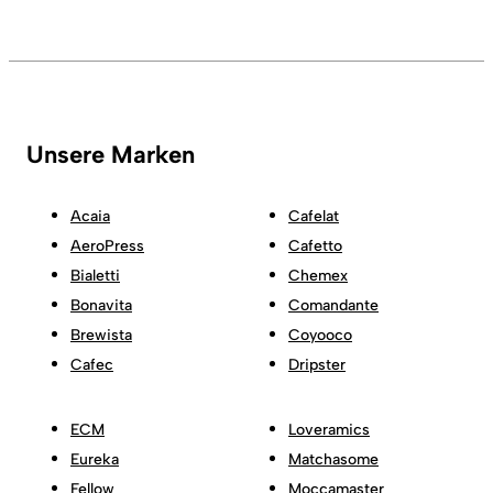
Unsere Marken
Acaia
Cafelat
AeroPress
Cafetto
Bialetti
Chemex
Bonavita
Comandante
Brewista
Coyooco
Cafec
Dripster
ECM
Loveramics
Eureka
Matchasome
Fellow
Moccamaster