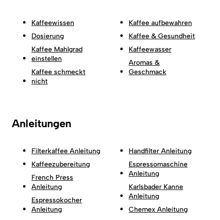
Kaffeewissen
Kaffee aufbewahren
Dosierung
Kaffee & Gesundheit
Kaffee Mahlgrad
Kaffeewasser
einstellen
Aromas &
Kaffee schmeckt
Geschmack
nicht
Anleitungen
Filterkaffee Anleitung
Handfilter Anleitung
Kaffeezubereitung
Espressomaschine
Anleitung
French Press
Anleitung
Karlsbader Kanne
Anleitung
Espressokocher
Anleitung
Chemex Anleitung