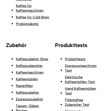
Kaffee für
Kaffeemaschinen
Kaffee für Cold Brew
Probierpakete
Zubehör
Produkttests
Kaffeezubehör Shop
Produkttests
Kaffeezubereiter
Espressomaschinen
Test
Kaffeemaschinen
Elektrische
Kaffeemühlen
Kaffeemühlen Test
Papierfilter
Hand Kaffeemühlen
Kaffeezubehör
Test
Espressozubehör
Filterkaffee
Zubereiter Test
Tassen, Gläser,
Becher