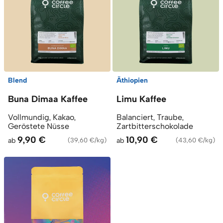
Blend
Äthiopien
Buna Dimaa Kaffee
Limu Kaffee
Vollmundig, Kakao,
Balanciert, Traube,
Geröstete Nüsse
Zartbitterschokolade
9,90 €
10,90 €
ab
(
39,60 €/kg
)
ab
(
43,60 €/kg
)