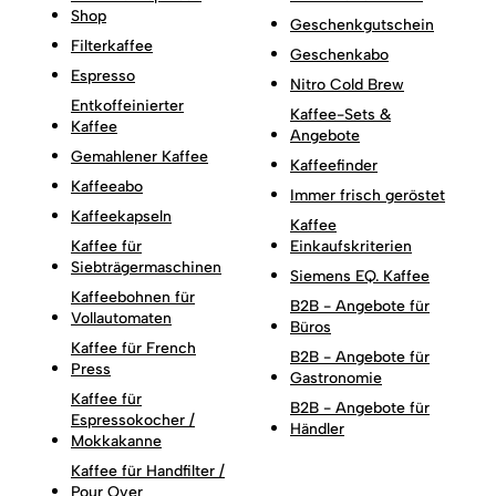
Shop
Geschenkgutschein
Filterkaffee
Geschenkabo
Espresso
Nitro Cold Brew
Entkoffeinierter
Kaffee-Sets &
Kaffee
Angebote
Gemahlener Kaffee
Kaffeefinder
Kaffeeabo
Immer frisch geröstet
Kaffeekapseln
Kaffee
Kaffee für
Einkaufskriterien
Siebträgermaschinen
Siemens EQ. Kaffee
Kaffeebohnen für
B2B - Angebote für
Vollautomaten
Büros
Kaffee für French
B2B - Angebote für
Press
Gastronomie
Kaffee für
B2B - Angebote für
Espressokocher /
Händler
Mokkakanne
Kaffee für Handfilter /
Pour Over