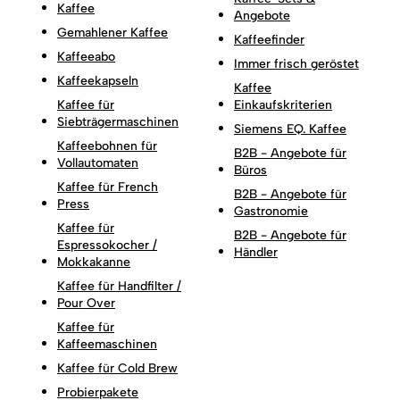
Kaffee
Angebote
Gemahlener Kaffee
Kaffeefinder
Kaffeeabo
Immer frisch geröstet
Kaffeekapseln
Kaffee
Kaffee für
Einkaufskriterien
Siebträgermaschinen
Siemens EQ. Kaffee
Kaffeebohnen für
B2B - Angebote für
Vollautomaten
Büros
Kaffee für French
B2B - Angebote für
Press
Gastronomie
Kaffee für
B2B - Angebote für
Espressokocher /
Händler
Mokkakanne
Kaffee für Handfilter /
Pour Over
Kaffee für
Kaffeemaschinen
Kaffee für Cold Brew
Probierpakete