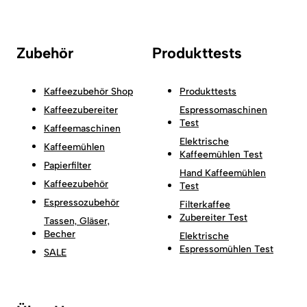
Zubehör
Produkttests
Kaffeezubehör Shop
Produkttests
Kaffeezubereiter
Espressomaschinen
Test
Kaffeemaschinen
Elektrische
Kaffeemühlen
Kaffeemühlen Test
Papierfilter
Hand Kaffeemühlen
Kaffeezubehör
Test
Espressozubehör
Filterkaffee
Zubereiter Test
Tassen, Gläser,
Becher
Elektrische
Espressomühlen Test
SALE