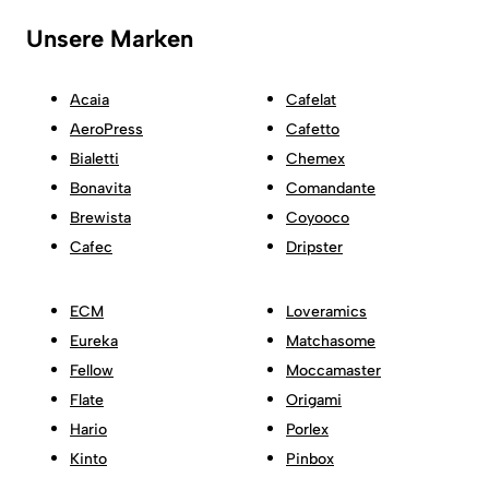
Unsere Marken
Acaia
Cafelat
AeroPress
Cafetto
Bialetti
Chemex
Bonavita
Comandante
Brewista
Coyooco
Cafec
Dripster
ECM
Loveramics
Eureka
Matchasome
Fellow
Moccamaster
Flate
Origami
Hario
Porlex
Kinto
Pinbox