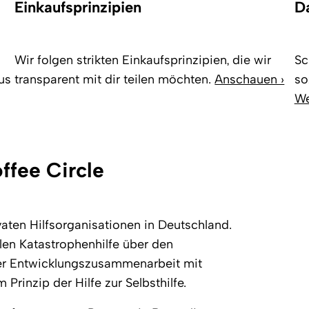
Einkaufsprinzipien
Da
Wir folgen strikten Einkaufsprinzipien, die wir
Sc
us
transparent mit dir teilen möchten.
Anschauen ›
so
We
ffee Circle
vaten Hilfsorganisationen in Deutschland.
llen Katastrophenhilfe über den
der Entwicklungszusammenarbeit mit
rinzip der Hilfe zur Selbsthilfe.