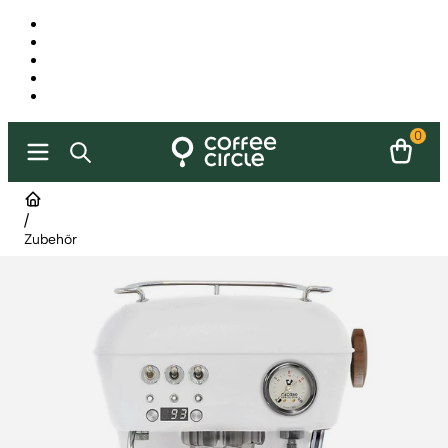
0
/
Zubehör