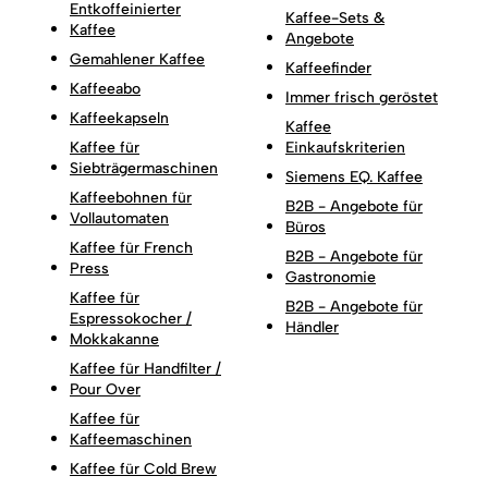
Entkoffeinierter
Kaffee-Sets &
Kaffee
Angebote
Gemahlener Kaffee
Kaffeefinder
Kaffeeabo
Immer frisch geröstet
Kaffeekapseln
Kaffee
Kaffee für
Einkaufskriterien
Siebträgermaschinen
Siemens EQ. Kaffee
Kaffeebohnen für
B2B - Angebote für
Vollautomaten
Büros
Kaffee für French
B2B - Angebote für
Press
Gastronomie
Kaffee für
B2B - Angebote für
Espressokocher /
Händler
Mokkakanne
Kaffee für Handfilter /
Pour Over
Kaffee für
Kaffeemaschinen
Kaffee für Cold Brew