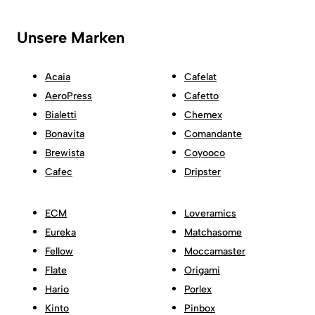
Unsere Marken
Acaia
Cafelat
AeroPress
Cafetto
Bialetti
Chemex
Bonavita
Comandante
Brewista
Coyooco
Cafec
Dripster
ECM
Loveramics
Eureka
Matchasome
Fellow
Moccamaster
Flate
Origami
Hario
Porlex
Kinto
Pinbox