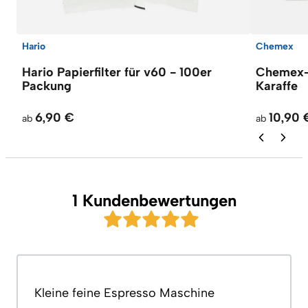
Hario
Chemex
Hario Papierfilter für v60 - 100er
Chemex-F
Packung
Karaffe
6,90 €
10,90 
ab
ab
1 Kundenbewertungen
Kleine feine Espresso Maschine