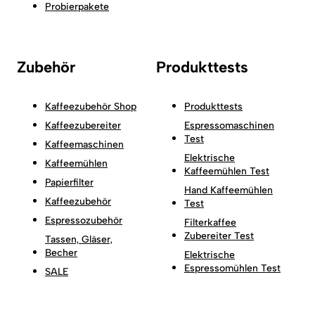
Probierpakete
Zubehör
Produkttests
Kaffeezubehör Shop
Produkttests
Kaffeezubereiter
Espressomaschinen
Test
Kaffeemaschinen
Elektrische
Kaffeemühlen
Kaffeemühlen Test
Papierfilter
Hand Kaffeemühlen
Kaffeezubehör
Test
Espressozubehör
Filterkaffee
Zubereiter Test
Tassen, Gläser,
Becher
Elektrische
Espressomühlen Test
SALE