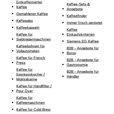
Entkoffeinierter
Kaffee-Sets &
Kaffee
Angebote
Gemahlener Kaffee
Kaffeefinder
Kaffeeabo
Immer frisch geröstet
Kaffeekapseln
Kaffee
Kaffee für
Einkaufskriterien
Siebträgermaschinen
Siemens EQ. Kaffee
Kaffeebohnen für
B2B - Angebote für
Vollautomaten
Büros
Kaffee für French
B2B - Angebote für
Press
Gastronomie
Kaffee für
B2B - Angebote für
Espressokocher /
Händler
Mokkakanne
Kaffee für Handfilter /
Pour Over
Kaffee für
Kaffeemaschinen
Kaffee für Cold Brew