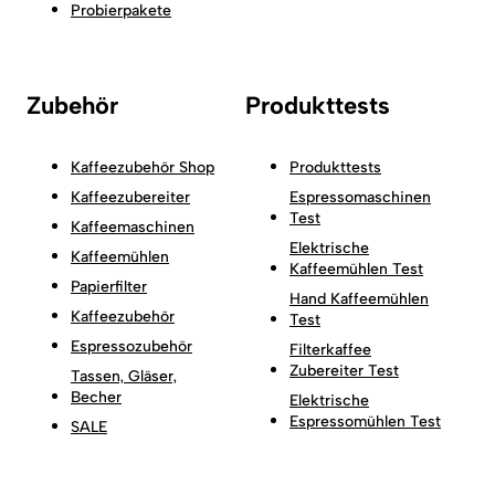
Probierpakete
Zubehör
Produkttests
Kaffeezubehör Shop
Produkttests
Kaffeezubereiter
Espressomaschinen
Test
Kaffeemaschinen
Elektrische
Kaffeemühlen
Kaffeemühlen Test
Papierfilter
Hand Kaffeemühlen
Kaffeezubehör
Test
Espressozubehör
Filterkaffee
Zubereiter Test
Tassen, Gläser,
Becher
Elektrische
Espressomühlen Test
SALE