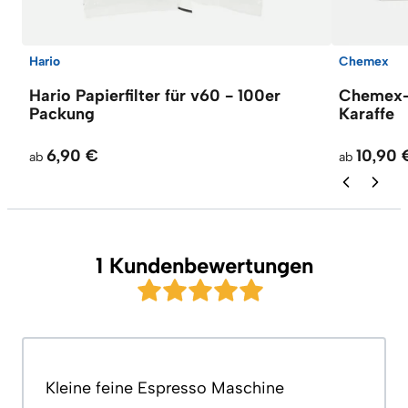
Hario
Chemex
Hario Papierfilter für v60 - 100er
Chemex-F
Packung
Karaffe
6,90 €
10,90 
ab
ab
1 Kundenbewertungen
Kleine feine Espresso Maschine