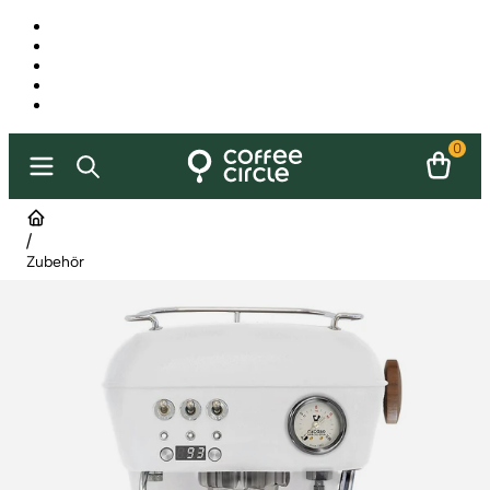
0
/
Zubehör