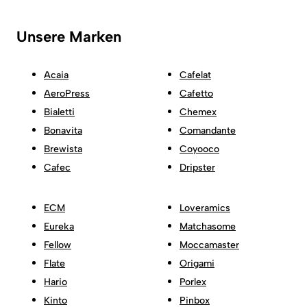
Unsere Marken
Acaia
Cafelat
AeroPress
Cafetto
Bialetti
Chemex
Bonavita
Comandante
Brewista
Coyooco
Cafec
Dripster
ECM
Loveramics
Eureka
Matchasome
Fellow
Moccamaster
Flate
Origami
Hario
Porlex
Kinto
Pinbox