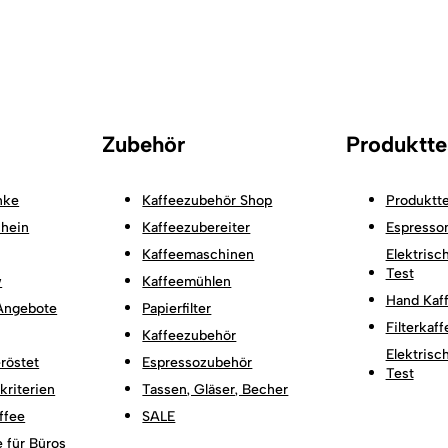
Zubehör
Produktte
nke
Kaffeezubehör Shop
Produktte
hein
Kaffeezubereiter
Espresso
Kaffeemaschinen
Elektrisc
Test
w
Kaffeemühlen
Hand Kaf
Angebote
Papierfilter
Filterkaf
Kaffeezubehör
Elektris
röstet
Espressozubehör
Test
kriterien
Tassen, Gläser, Becher
ffee
SALE
 für Büros