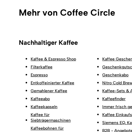
Mehr von Coffee Circle
Nachhaltiger Kaffee
Kaffee & Espresso Shop
Kaffee Gesche
Filterkaffee
Geschenkgutsc
Espresso
Geschenkabo
Entkoffeinierter Kaffee
Nitro Cold Bre
Gemahlener Kaffee
Kaffee-Sets & 
Kaffeeabo
Kaffeefinder
Kaffeekapseln
Immer frisch ge
Kaffee für
Kaffee Einkaufs
Siebträgermaschinen
Siemens EQ. Ka
Kaffeebohnen für
B2B - Angebote