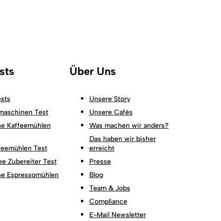
sts
Über Uns
sts
Unsere Story
maschinen Test
Unsere Cafés
he Kaffeemühlen
Was machen wir anders?
Das haben wir bisher
feemühlen Test
erreicht
fee Zubereiter Test
Presse
che Espressomühlen
Blog
Team & Jobs
Compliance
E-Mail Newsletter