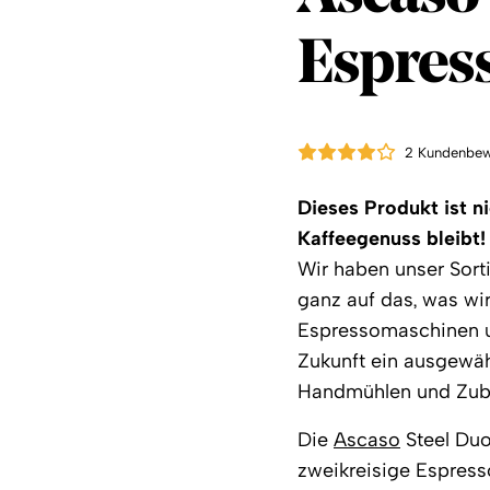
Espres
2 Kundenbew
Dieses Produkt ist n
Kaffeegenuss bleibt!
Wir haben unser Sorti
ganz auf das, was wir
Espressomaschinen un
Zukunft ein ausgewä
Handmühlen und Zube
Die
Ascaso
Steel Duo
zweikreisige Espres