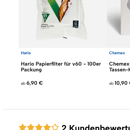
Hario
Chemex
Hario Papierfilter für v60 - 100er
Chemex-F
Packung
Tassen-
6,90 €
10,90
ab
ab
2 Kundenbewert