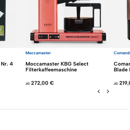
Moccamaster
Comand
 Nr. 4
Moccamaster KBG Select
Coman
Filterkaffeemaschine
Blade 
272,00 €
219
ab
ab