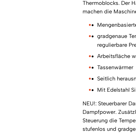
Thermoblocks. Der H
machen die Maschine
Mengenbasierte
gradgenaue Tem
regulierbare Pr
Arbeitsfläche w
Tassenwärmer
Seitlich herau
Mit Edelstahl S
NEU!: Steuerbarer D
Dampfpower. Zusätzlic
Steuerung die Temper
stufenlos und gradge