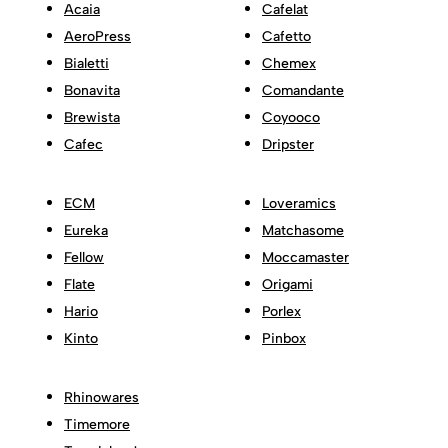
Acaia
Cafelat
AeroPress
Cafetto
Bialetti
Chemex
Bonavita
Comandante
Brewista
Coyooco
Cafec
Dripster
ECM
Loveramics
Eureka
Matchasome
Fellow
Moccamaster
Flate
Origami
Hario
Porlex
Kinto
Pinbox
Rhinowares
Timemore