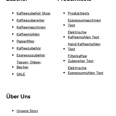
Kaffeezubehör Shop
Produkttests
Kaffeezubereiter
Espressomaschinen
Test
Kaffeemaschinen
Elektrische
Kaffeemühlen
Kaffeemühlen Test
Papierfilter
Hand Kaffeemühlen
Kaffeezubehör
Test
Espressozubehör
Filterkaffee
Zubereiter Test
Tassen, Gläser,
Becher
Elektrische
Espressomühlen Test
SALE
Über Uns
Unsere Story