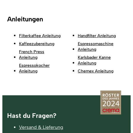
Anleitungen
Filterkaffee Anleitung
Handfilter Anleitung
Kaffeezubereitung
Espressomaschine
Anleitung
French Press
Anleitung
Karlsbader Kanne
Anleitung
Espressokocher
Anleitung
Chemex Anleitung
Fußzeile
Hast du Fragen?
Versand & Lieferung