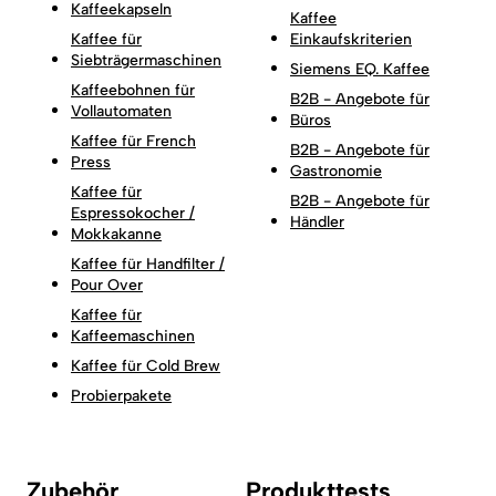
Kaffeekapseln
Kaffee
Kaffee für
Einkaufskriterien
Siebträgermaschinen
Siemens EQ. Kaffee
Kaffeebohnen für
B2B - Angebote für
Vollautomaten
Büros
Kaffee für French
B2B - Angebote für
Press
Gastronomie
Kaffee für
B2B - Angebote für
Espressokocher /
Händler
Mokkakanne
Kaffee für Handfilter /
Pour Over
Kaffee für
Kaffeemaschinen
Kaffee für Cold Brew
Probierpakete
Zubehör
Produkttests