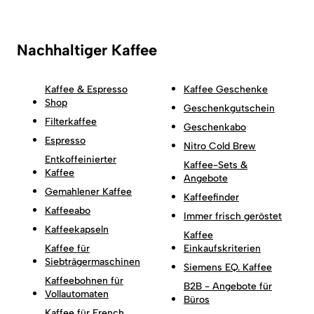
Nachhaltiger Kaffee
Kaffee & Espresso
Kaffee Geschenke
Shop
Geschenkgutschein
Filterkaffee
Geschenkabo
Espresso
Nitro Cold Brew
Entkoffeinierter
Kaffee-Sets &
Kaffee
Angebote
Gemahlener Kaffee
Kaffeefinder
Kaffeeabo
Immer frisch geröstet
Kaffeekapseln
Kaffee
Kaffee für
Einkaufskriterien
Siebträgermaschinen
Siemens EQ. Kaffee
Kaffeebohnen für
B2B - Angebote für
Vollautomaten
Büros
Kaffee für French