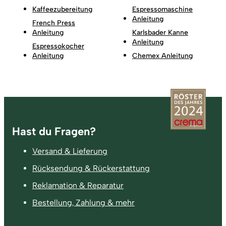
Kaffeezubereitung
Espressomaschine
Anleitung
French Press
Anleitung
Karlsbader Kanne
Anleitung
Espressokocher
Anleitung
Chemex Anleitung
Fußzeile
Hast du Fragen?
Versand & Lieferung
Rücksendung & Rückerstattung
Reklamation & Reparatur
Bestellung, Zahlung & mehr