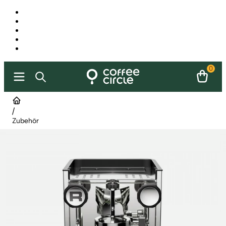
0
/
Zubehör