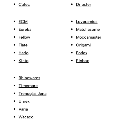
Cafec
Dripster
ECM
Loveramics
Eureka
Matchasome
Fellow
Moccamaster
Flate
Origami
Hario
Porlex
Kinto
Pinbox
Rhinowares
Timemore
Trendglas Jena
Urnex
Varia
Wacaco