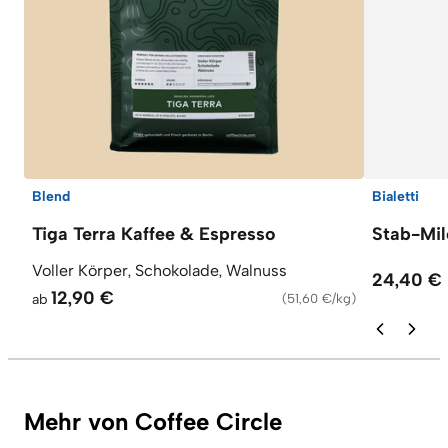
Blend
Bialetti
Tiga Terra Kaffee & Espresso
Stab-Mi
Voller Körper, Schokolade, Walnuss
24,40 €
12,90 €
ab
(
51,60 €/kg
)
Mehr von Coffee Circle