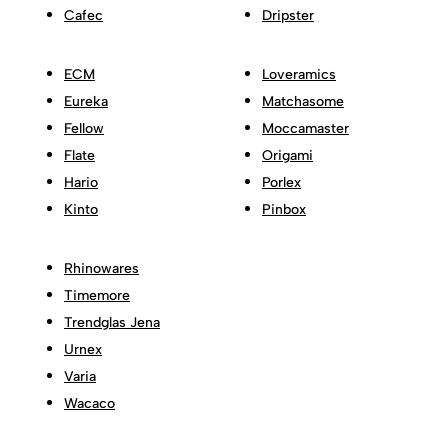
Cafec
Dripster
ECM
Loveramics
Eureka
Matchasome
Fellow
Moccamaster
Flate
Origami
Hario
Porlex
Kinto
Pinbox
Rhinowares
Timemore
Trendglas Jena
Urnex
Varia
Wacaco