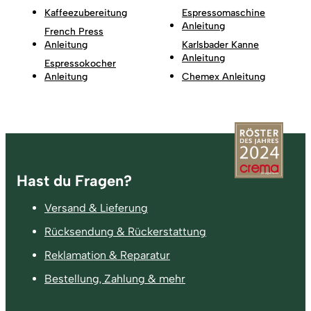
Kaffeezubereitung
Espressomaschine
Anleitung
French Press
Anleitung
Karlsbader Kanne
Anleitung
Espressokocher
Anleitung
Chemex Anleitung
Fußzeile
Hast du Fragen?
Versand & Lieferung
Rücksendung & Rückerstattung
Reklamation & Reparatur
Bestellung, Zahlung & mehr