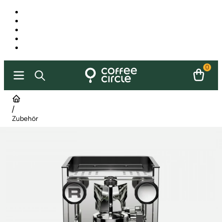
0
/
Zubehör