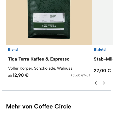
Blend
Bialetti
Tiga Terra Kaffee & Espresso
Stab-Mi
Voller Körper, Schokolade, Walnuss
27,00 €
12,90 €
ab
(
51,60 €/kg
)
Mehr von Coffee Circle