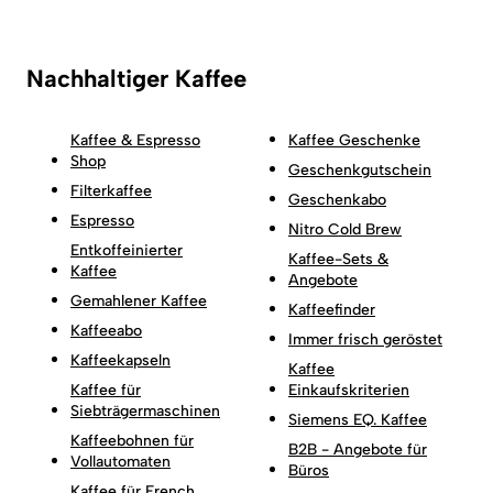
Nachhaltiger Kaffee
Kaffee & Espresso
Kaffee Geschenke
Shop
Geschenkgutschein
Filterkaffee
Geschenkabo
Espresso
Nitro Cold Brew
Entkoffeinierter
Kaffee-Sets &
Kaffee
Angebote
Gemahlener Kaffee
Kaffeefinder
Kaffeeabo
Immer frisch geröstet
Kaffeekapseln
Kaffee
Kaffee für
Einkaufskriterien
Siebträgermaschinen
Siemens EQ. Kaffee
Kaffeebohnen für
B2B - Angebote für
Vollautomaten
Büros
Kaffee für French