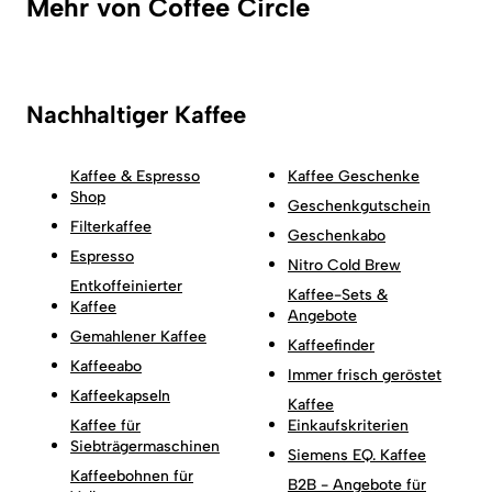
Mehr von Coffee Circle
Nachhaltiger Kaffee
Kaffee & Espresso
Kaffee Geschenke
Shop
Geschenkgutschein
Filterkaffee
Geschenkabo
Espresso
Nitro Cold Brew
Entkoffeinierter
Kaffee-Sets &
Kaffee
Angebote
Gemahlener Kaffee
Kaffeefinder
Kaffeeabo
Immer frisch geröstet
Kaffeekapseln
Kaffee
Kaffee für
Einkaufskriterien
Siebträgermaschinen
Siemens EQ. Kaffee
Kaffeebohnen für
B2B - Angebote für