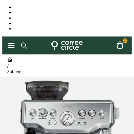
0
/
Zubehör