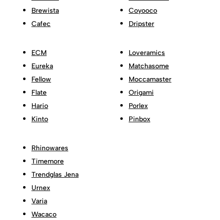
Brewista
Coyooco
Cafec
Dripster
ECM
Loveramics
Eureka
Matchasome
Fellow
Moccamaster
Flate
Origami
Hario
Porlex
Kinto
Pinbox
Rhinowares
Timemore
Trendglas Jena
Urnex
Varia
Wacaco