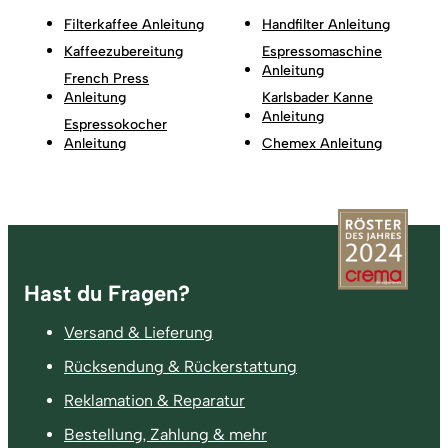
Filterkaffee Anleitung
Handfilter Anleitung
Kaffeezubereitung
Espressomaschine
Anleitung
French Press
Anleitung
Karlsbader Kanne
Anleitung
Espressokocher
Anleitung
Chemex Anleitung
Fußzeile
Hast du Fragen?
Versand & Lieferung
Rücksendung & Rückerstattung
Reklamation & Reparatur
Bestellung, Zahlung & mehr