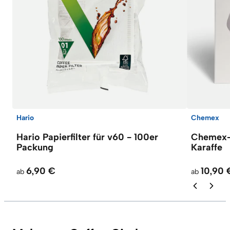
Hario
Chemex
Hario Papierfilter für v60 - 100er
Chemex-F
Packung
Karaffe
6,90 €
10,90 
ab
ab