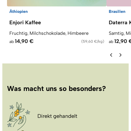
Äthiopien
Brasilien
Enjori Kaffee
Daterra 
Fruchtig, Milchschokolade, Himbeere
Samtig, M
14,90 €
12,90 
ab
(
59,60 €/kg
)
ab
Was macht uns so besonders?
Direkt gehandelt