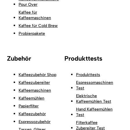
Pour Over
Kaffee für
Kaffeemaschinen
Kaffee für Cold Brew
Probierpakete
Zubehör
Produkttests
Kaffeezubehör Shop
Produkttests
Kaffeezubereiter
Espressomaschinen
Test
Kaffeemaschinen
Elektrische
Kaffeemühlen
Kaffeemühlen Test
Papierfilter
Hand Kaffeemühlen
Kaffeezubehör
Test
Espressozubehör
Filterkaffee
Zubereiter Test
Tassen, Gläser,