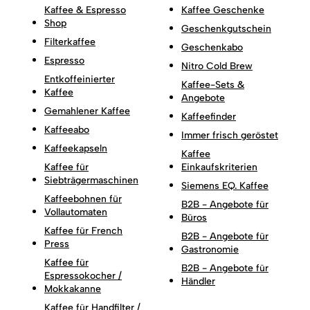
Kaffee & Espresso
Kaffee Geschenke
Shop
Geschenkgutschein
Filterkaffee
Geschenkabo
Espresso
Nitro Cold Brew
Entkoffeinierter
Kaffee-Sets &
Kaffee
Angebote
Gemahlener Kaffee
Kaffeefinder
Kaffeeabo
Immer frisch geröstet
Kaffeekapseln
Kaffee
Kaffee für
Einkaufskriterien
Siebträgermaschinen
Siemens EQ. Kaffee
Kaffeebohnen für
B2B - Angebote für
Vollautomaten
Büros
Kaffee für French
B2B - Angebote für
Press
Gastronomie
Kaffee für
B2B - Angebote für
Espressokocher /
Händler
Mokkakanne
Kaffee für Handfilter /