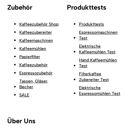
Zubehör
Produkttests
Kaffeezubehör Shop
Produkttests
Kaffeezubereiter
Espressomaschinen
Test
Kaffeemaschinen
Elektrische
Kaffeemühlen
Kaffeemühlen Test
Papierfilter
Hand Kaffeemühlen
Kaffeezubehör
Test
Espressozubehör
Filterkaffee
Zubereiter Test
Tassen, Gläser,
Becher
Elektrische
Espressomühlen Test
SALE
Über Uns