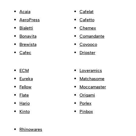
Acaia
Cafelat
AeroPress
Cafetto
Bialetti
Chemex
Bonavita
Comandante
Brewista
Coyooco
Cafec
Dripster
ECM
Loveramics
Eureka
Matchasome
Fellow
Moccamaster
Flate
Origami
Hario
Porlex
Kinto
Pinbox
Rhinowares