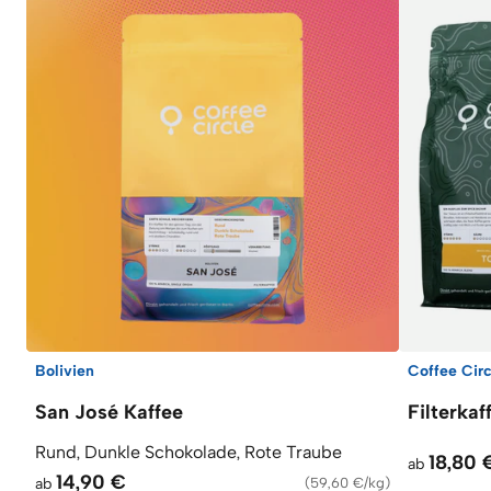
Bolivien
Coffee Circ
San José Kaffee
Filterka
Rund, Dunkle Schokolade, Rote Traube
18,80 
ab
14,90 €
ab
(
59,60 €/kg
)