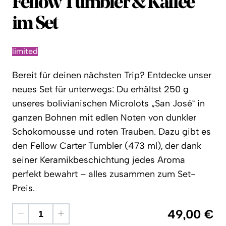
Coffee Circle
Fellow Tumbler & Kaffee
im Set
limited
Bereit für deinen nächsten Trip? Entdecke unser
neues Set für unterwegs: Du erhältst 250 g
unseres bolivianischen Microlots „San José“ in
ganzen Bohnen mit edlen Noten von dunkler
Schokomousse und roten Trauben. Dazu gibt es
den Fellow Carter Tumbler (473 ml), der dank
seiner Keramikbeschichtung jedes Aroma
perfekt bewahrt – alles zusammen zum Set-
Preis.
49,00 €