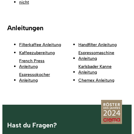
nicht
Anleitungen
Filterkaffee Anleitung
Handfilter Anleitung
Kaffeezubereitung
Espressomaschine
Anleitung
French Press
Anleitung
Karlsbader Kanne
Anleitung
Espressokocher
Anleitung
Chemex Anleitung
Fußzeile
Hast du Fragen?