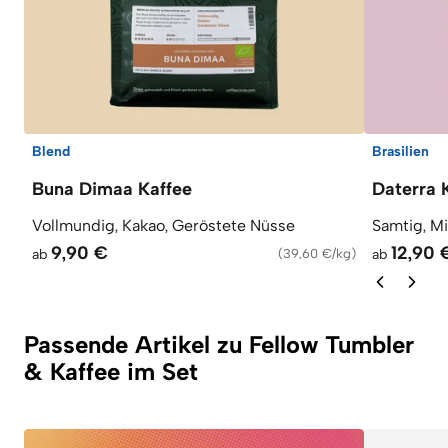
Blend
Brasilien
Buna Dimaa Kaffee
Daterra 
Vollmundig, Kakao, Geröstete Nüsse
Samtig, M
9,90 €
12,90 
ab
(
39,60 €/kg
)
ab
Passende Artikel zu Fellow Tumbler
& Kaffee im Set