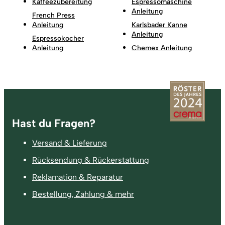
Kaffeezubereitung
Espressomaschine
Anleitung
French Press
Anleitung
Karlsbader Kanne
Anleitung
Espressokocher
Anleitung
Chemex Anleitung
Fußzeile
Hast du Fragen?
Versand & Lieferung
Rücksendung & Rückerstattung
Reklamation & Reparatur
Bestellung, Zahlung & mehr