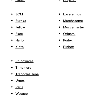
Cafec
Dripster
ECM
Loveramics
Eureka
Matchasome
Fellow
Moccamaster
Flate
Origami
Hario
Porlex
Kinto
Pinbox
Rhinowares
Timemore
Trendglas Jena
Urnex
Varia
Wacaco