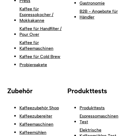
Press
Gastronomie
Kaffee für
B2B - Angebote für
Espressokocher /
Händler
Mokkakanne
Kaffee für Handfilter /
Pour Over
Kaffee für
Kaffeemaschinen
Kaffee für Cold Brew
Probierpakete
Zubehör
Produkttests
Kaffeezubehör Shop
Produkttests
Kaffeezubereiter
Espressomaschinen
Test
Kaffeemaschinen
Elektrische
Kaffeemühlen
Kaffeemühlen Test