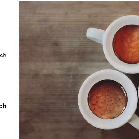
och
ich