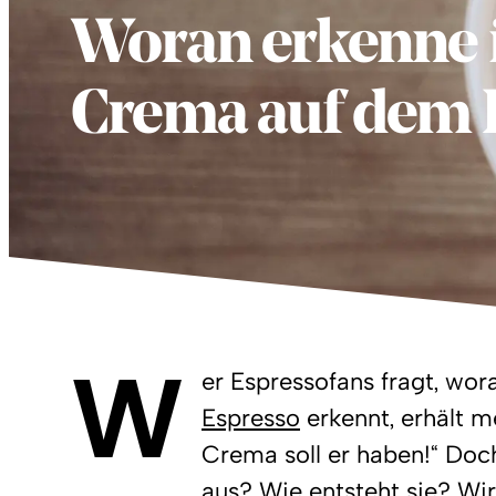
Woran erkenne i
Crema auf dem 
W
er Espressofans fragt, wo
Espresso
erkennt, erhält m
Crema soll er haben!“ Do
aus? Wie entsteht sie? Wir 