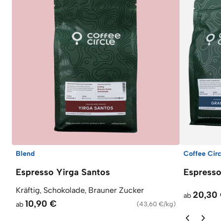
Blend
Coffee Circ
Espresso Yirga Santos
Espresso
Kräftig, Schokolade, Brauner Zucker
20,30
ab
10,90 €
ab
(
43,60 €/kg
)