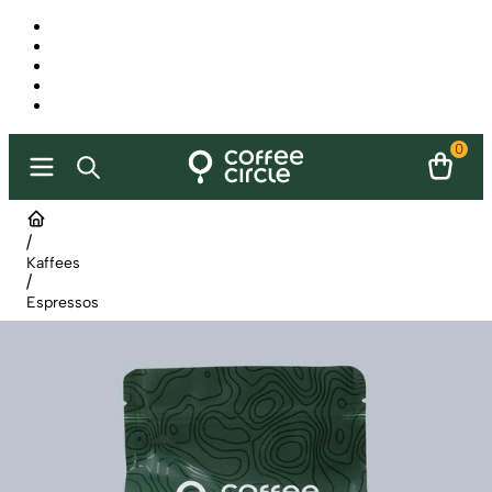
0
/
Kaffees
/
Espressos