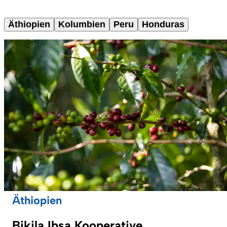
Äthiopien
Kolumbien
Peru
Honduras
Äthiopien
Bikila Ibsa Kooperative