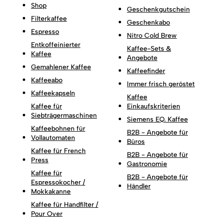
Shop
Geschenkgutschein
Filterkaffee
Geschenkabo
Espresso
Nitro Cold Brew
Entkoffeinierter
Kaffee-Sets &
Kaffee
Angebote
Gemahlener Kaffee
Kaffeefinder
Kaffeeabo
Immer frisch geröstet
Kaffeekapseln
Kaffee
Kaffee für
Einkaufskriterien
Siebträgermaschinen
Siemens EQ. Kaffee
Kaffeebohnen für
B2B - Angebote für
Vollautomaten
Büros
Kaffee für French
B2B - Angebote für
Press
Gastronomie
Kaffee für
B2B - Angebote für
Espressokocher /
Händler
Mokkakanne
Kaffee für Handfilter /
Pour Over