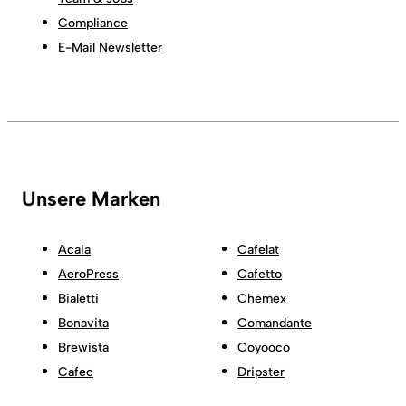
Compliance
E-Mail Newsletter
Unsere Marken
Acaia
Cafelat
AeroPress
Cafetto
Bialetti
Chemex
Bonavita
Comandante
Brewista
Coyooco
Cafec
Dripster