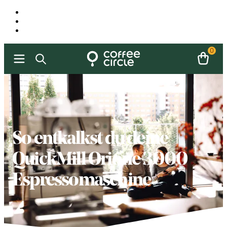
0
So entkalkst du deine
QuickMill Orione 3000
Espressomaschine