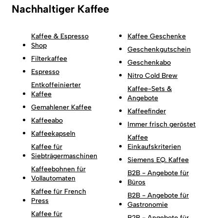
Nachhaltiger Kaffee
Kaffee & Espresso
Kaffee Geschenke
Shop
Geschenkgutschein
Filterkaffee
Geschenkabo
Espresso
Nitro Cold Brew
Entkoffeinierter
Kaffee-Sets &
Kaffee
Angebote
Gemahlener Kaffee
Kaffeefinder
Kaffeeabo
Immer frisch geröstet
Kaffeekapseln
Kaffee
Kaffee für
Einkaufskriterien
Siebträgermaschinen
Siemens EQ. Kaffee
Kaffeebohnen für
B2B - Angebote für
Vollautomaten
Büros
Kaffee für French
B2B - Angebote für
Press
Gastronomie
Kaffee für
B2B - Angebote für