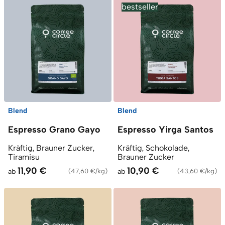
bestseller
Blend
Blend
Espresso Grano Gayo
Espresso Yirga Santos
Kräftig, Brauner Zucker,
Kräftig, Schokolade,
Tiramisu
Brauner Zucker
11,90 €
10,90 €
ab
(
47,60 €/kg
)
ab
(
43,60 €/kg
)