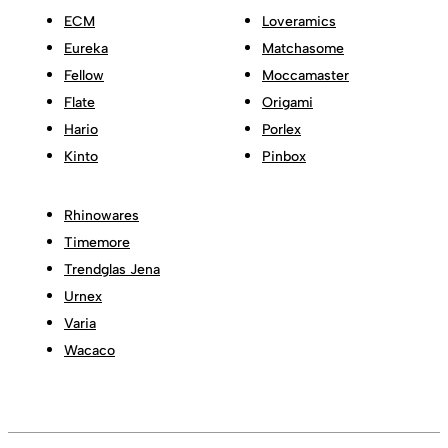
ECM
Loveramics
Eureka
Matchasome
Fellow
Moccamaster
Flate
Origami
Hario
Porlex
Kinto
Pinbox
Rhinowares
Timemore
Trendglas Jena
Urnex
Varia
Wacaco