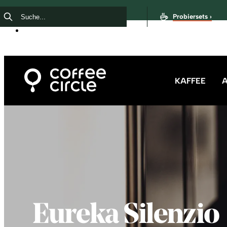
Probiersets ›
KAFFEE
Eureka Silenzio