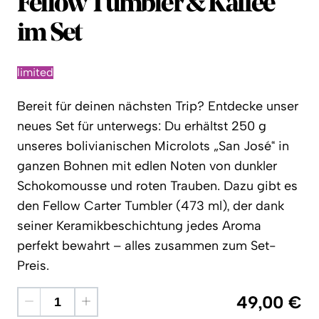
Coffee Circle
Fellow Tumbler & Kaffee
im Set
limited
Bereit für deinen nächsten Trip? Entdecke unser
neues Set für unterwegs: Du erhältst 250 g
unseres bolivianischen Microlots „San José“ in
ganzen Bohnen mit edlen Noten von dunkler
Schokomousse und roten Trauben. Dazu gibt es
den Fellow Carter Tumbler (473 ml), der dank
seiner Keramikbeschichtung jedes Aroma
perfekt bewahrt – alles zusammen zum Set-
Preis.
49,00 €