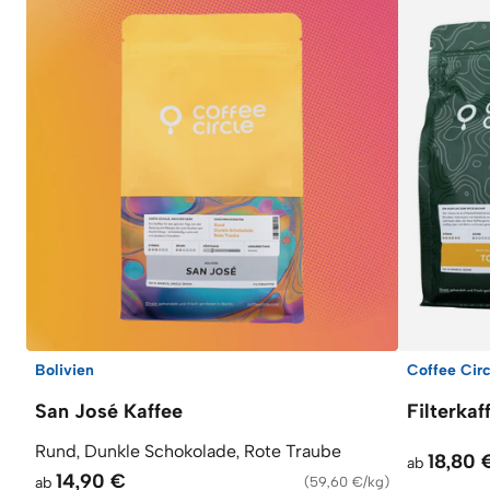
Bolivien
Coffee Circ
San José Kaffee
Filterka
Rund, Dunkle Schokolade, Rote Traube
18,80 
ab
14,90 €
ab
(
59,60 €/kg
)