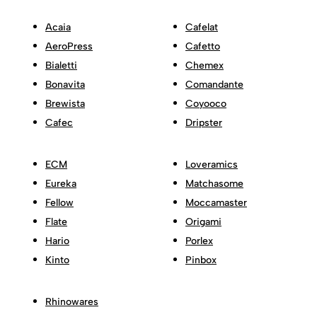
Acaia
Cafelat
AeroPress
Cafetto
Bialetti
Chemex
Bonavita
Comandante
Brewista
Coyooco
Cafec
Dripster
ECM
Loveramics
Eureka
Matchasome
Fellow
Moccamaster
Flate
Origami
Hario
Porlex
Kinto
Pinbox
Rhinowares