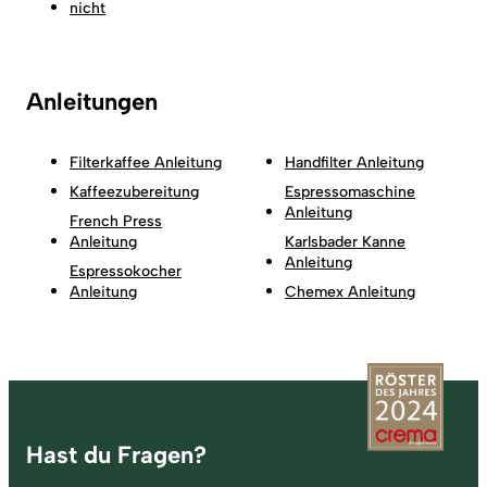
nicht
Anleitungen
Filterkaffee Anleitung
Handfilter Anleitung
Kaffeezubereitung
Espressomaschine
Anleitung
French Press
Anleitung
Karlsbader Kanne
Anleitung
Espressokocher
Anleitung
Chemex Anleitung
Fußzeile
Hast du Fragen?