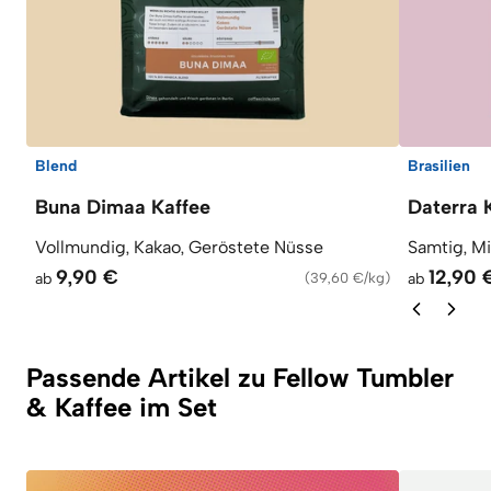
Blend
Brasilien
Buna Dimaa Kaffee
Daterra 
Vollmundig, Kakao, Geröstete Nüsse
Samtig, M
9,90 €
12,90 
ab
(
39,60 €/kg
)
ab
Passende Artikel zu Fellow Tumbler
& Kaffee im Set