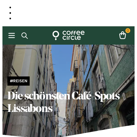
0
#REISEN
Die schönsten Café-Spots
Lissabons