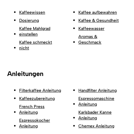
Kaffeewissen
Kaffee aufbewahren
Dosierung
Kaffee & Gesundheit
Kaffee Mahlgrad
Kaffeewasser
einstellen
Aromas &
Kaffee schmeckt
Geschmack
nicht
Anleitungen
Filterkaffee Anleitung
Handfilter Anleitung
Kaffeezubereitung
Espressomaschine
Anleitung
French Press
Anleitung
Karlsbader Kanne
Anleitung
Espressokocher
Anleitung
Chemex Anleitung