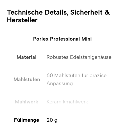
Technische Details, Sicherheit &
Hersteller
Porlex Professional Mini
Material
Robustes Edelstahlgehäuse
60 Mahlstufen für präzise
Mahlstufen
Anpassung
M
Mahlwerk
Keramikmahlwerk
Füllmenge
20 g
F