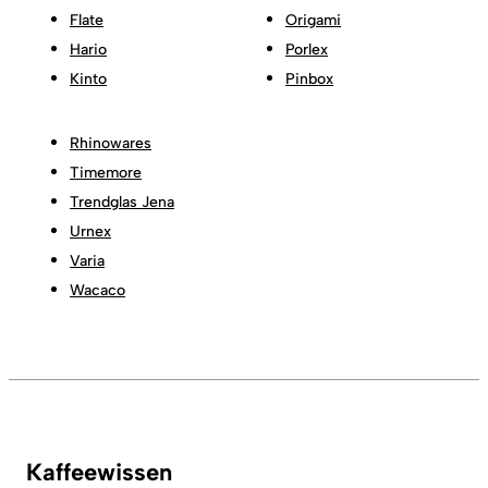
Flate
Origami
Hario
Porlex
Kinto
Pinbox
Rhinowares
Timemore
Trendglas Jena
Urnex
Varia
Wacaco
Kaffeewissen