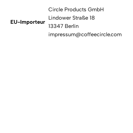
Circle Products GmbH
Lindower Straße 18
EU-Importeur
13347 Berlin
impressum@coffeecircle.com
EU