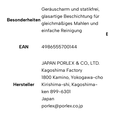
Geräuscharm und statikfrei,
glasartige Beschichtung für
Besonderheiten
gleichmäßiges Mahlen und
einfache Reinigung
Bes
EAN
4986555700144
JAPAN PORLEX & CO., LTD.
Kagoshima Factory
1800 Kamino, Yokogawa-cho
Hersteller
Kirishima-shi, Kagoshima-
ken 899-6301
Japan
porlex@porlex.co.jp