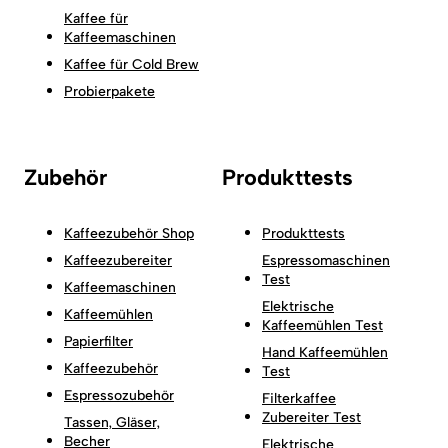
Kaffee für
Kaffeemaschinen
Kaffee für Cold Brew
Probierpakete
Zubehör
Produkttests
Kaffeezubehör Shop
Produkttests
Kaffeezubereiter
Espressomaschinen
Test
Kaffeemaschinen
Elektrische
Kaffeemühlen
Kaffeemühlen Test
Papierfilter
Hand Kaffeemühlen
Kaffeezubehör
Test
Espressozubehör
Filterkaffee
Zubereiter Test
Tassen, Gläser,
Becher
Elektrische