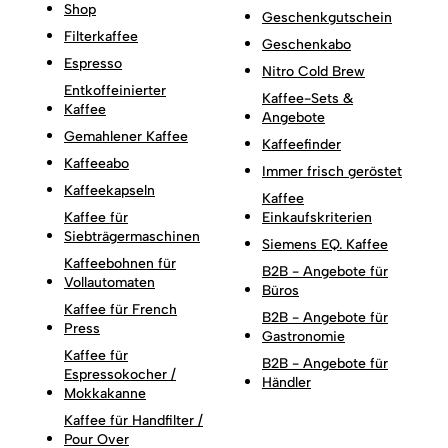
Shop
Geschenkgutschein
Filterkaffee
Geschenkabo
Espresso
Nitro Cold Brew
Entkoffeinierter
Kaffee-Sets &
Kaffee
Angebote
Gemahlener Kaffee
Kaffeefinder
Kaffeeabo
Immer frisch geröstet
Kaffeekapseln
Kaffee
Kaffee für
Einkaufskriterien
Siebträgermaschinen
Siemens EQ. Kaffee
Kaffeebohnen für
B2B - Angebote für
Vollautomaten
Büros
Kaffee für French
B2B - Angebote für
Press
Gastronomie
Kaffee für
B2B - Angebote für
Espressokocher /
Händler
Mokkakanne
Kaffee für Handfilter /
Pour Over