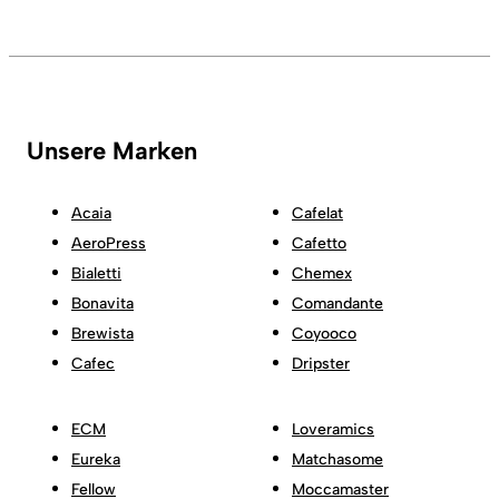
Unsere Marken
Acaia
Cafelat
AeroPress
Cafetto
Bialetti
Chemex
Bonavita
Comandante
Brewista
Coyooco
Cafec
Dripster
ECM
Loveramics
Eureka
Matchasome
Fellow
Moccamaster