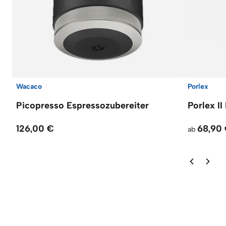
Wacaco
Porlex
Picopresso Espressozubereiter
Porlex I
126,00 €
68,90
ab