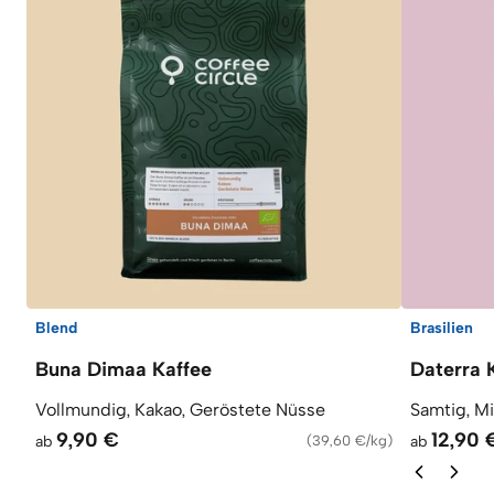
Blend
Brasilien
Buna Dimaa Kaffee
Daterra 
Vollmundig, Kakao, Geröstete Nüsse
Samtig, M
9,90 €
12,90 
ab
(
39,60 €/kg
)
ab