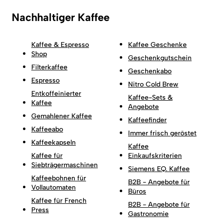
Nachhaltiger Kaffee
Kaffee & Espresso
Kaffee Geschenke
Shop
Geschenkgutschein
Filterkaffee
Geschenkabo
Espresso
Nitro Cold Brew
Entkoffeinierter
Kaffee-Sets &
Kaffee
Angebote
Gemahlener Kaffee
Kaffeefinder
Kaffeeabo
Immer frisch geröstet
Kaffeekapseln
Kaffee
Kaffee für
Einkaufskriterien
Siebträgermaschinen
Siemens EQ. Kaffee
Kaffeebohnen für
B2B - Angebote für
Vollautomaten
Büros
Kaffee für French
B2B - Angebote für
Press
Gastronomie