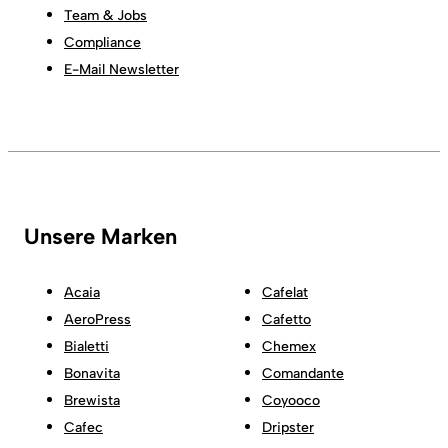
Team & Jobs
Compliance
E-Mail Newsletter
Unsere Marken
Acaia
Cafelat
AeroPress
Cafetto
Bialetti
Chemex
Bonavita
Comandante
Brewista
Coyooco
Cafec
Dripster