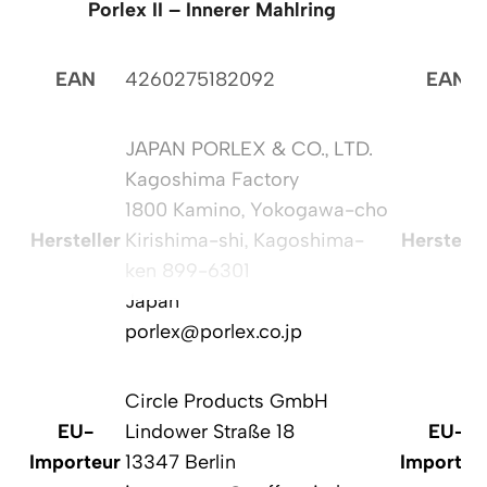
Porlex II – Innerer Mahlring
Po
EAN
4260275182092
EAN
JAPAN PORLEX & CO., LTD.
Kagoshima Factory
1800 Kamino, Yokogawa-cho
Hersteller
Kirishima-shi, Kagoshima-
Herstelle
ken 899-6301
Japan
porlex@porlex.co.jp
Circle Products GmbH
EU-
Lindower Straße 18
EU-
Importeur
13347 Berlin
Importeu