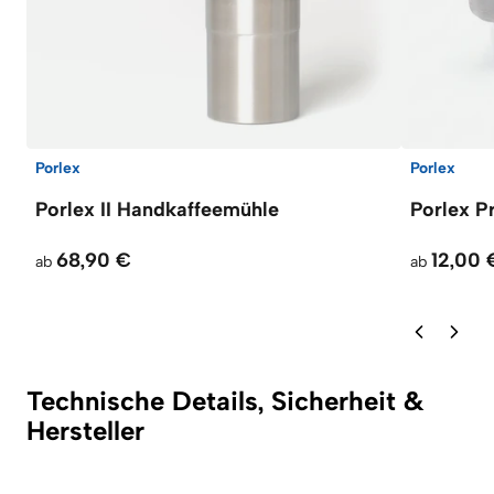
Porlex
Porlex
Porlex II Handkaffeemühle
Porlex Pr
68,90 €
12,00 
ab
ab
Technische Details, Sicherheit &
Hersteller