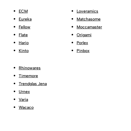
ECM
Loveramics
Eureka
Matchasome
Fellow
Moccamaster
Flate
Origami
Hario
Porlex
Kinto
Pinbox
Rhinowares
Timemore
Trendglas Jena
Urnex
Varia
Wacaco