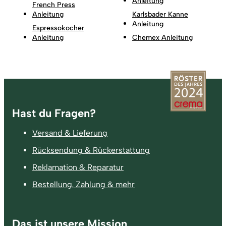
Anleitung
French Press
Anleitung
Karlsbader Kanne
Anleitung
Espressokocher
Anleitung
Chemex Anleitung
Fußzeile
Hast du Fragen?
Versand & Lieferung
Rücksendung & Rückerstattung
Reklamation & Reparatur
Bestellung, Zahlung & mehr
Das ist unsere Mission