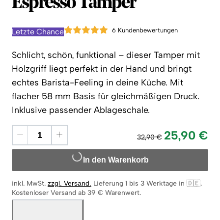
Cafelat
Espresso Tamper
6 Kundenbewertungen
Letzte Chance
Schlicht, schön, funktional – dieser Tamper mit
Holzgriff liegt perfekt in der Hand und bringt
echtes Barista-Feeling in deine Küche. M
it
flacher 58 mm Basis für gleichmäßigen Druck.
Inklusive passender Ablageschale.
25,90 €
32,90 €
In den Warenkorb
inkl. MwSt.
zzgl. Versand
.
Lieferung 1 bis 3 Werktage in 🇩🇪
.
Kostenloser Versand ab 39 € Warenwert.