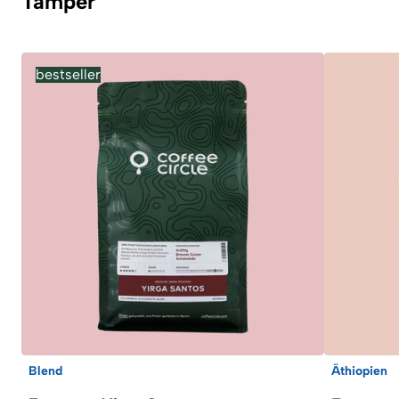
Tamper
bestseller
Blend
Äthiopien