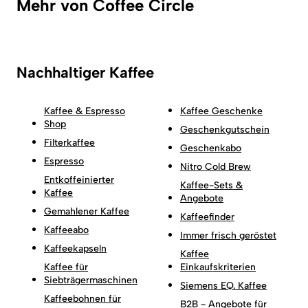
Mehr von Coffee Circle
Nachhaltiger Kaffee
Kaffee & Espresso
Kaffee Geschenke
Shop
Geschenkgutschein
Filterkaffee
Geschenkabo
Espresso
Nitro Cold Brew
Entkoffeinierter
Kaffee-Sets &
Kaffee
Angebote
Gemahlener Kaffee
Kaffeefinder
Kaffeeabo
Immer frisch geröstet
Kaffeekapseln
Kaffee
Kaffee für
Einkaufskriterien
Siebträgermaschinen
Siemens EQ. Kaffee
Kaffeebohnen für
B2B - Angebote für