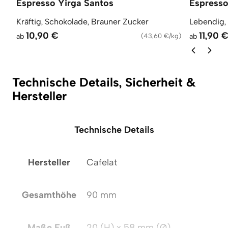
Espresso Yirga Santos
Espress
Kräftig, Schokolade, Brauner Zucker
Lebendig,
10,90 €
11,90 
ab
(
43,60 €/kg
)
ab
Technische Details, Sicherheit &
Hersteller
Technische Details
Hersteller
Cafelat
Gesamthöhe
90 mm
Maße Fuß
20 (H) x 58 mm (Ø)