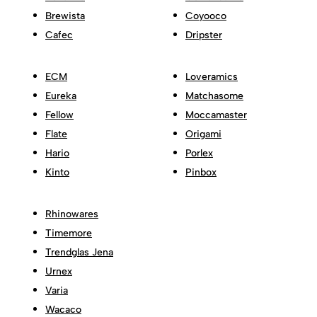
Brewista
Coyooco
Cafec
Dripster
ECM
Loveramics
Eureka
Matchasome
Fellow
Moccamaster
Flate
Origami
Hario
Porlex
Kinto
Pinbox
Rhinowares
Timemore
Trendglas Jena
Urnex
Varia
Wacaco