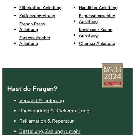
Filterkaffee Anleitung
Handfilter Anleitung
Kaffeezubereitung
Espressomaschine
Anleitung
French Press
Anleitung
Karlsbader Kanne
Anleitung
Espressokocher
Anleitung
Chemex Anleitung
Fußzeile
Hast du Fragen?
Versand & Lieferung
Rücksendung & Rückerstattung
Reklamation & Reparatur
Bestellung, Zahlung & mehr