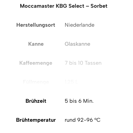
Moccamaster KBG Select – Sorbet
Mo
Herstellungsort
Niederlande
H
Kanne
Glaskanne
Kaffeemenge
7 bis 10 Tassen
Füllmenge
1,25 L
Brühzeit
5 bis 6 Min.
Brühtemperatur
rund 92-96 °C
B