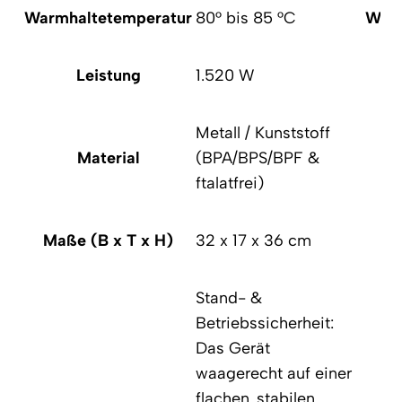
Warmhaltetemperatur
80° bis 85 °C
Warm
Leistung
1.520 W
Metall / Kunststoff
Material
(BPA/BPS/BPF &
ftalatfrei)
Maße (B x T x H)
32 x 17 x 36 cm
Ma
Stand- &
Betriebssicherheit:
Das Gerät
waagerecht auf einer
flachen, stabilen