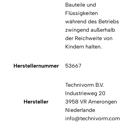
Bauteile und
Flüssigkeiten
während des Betriebs
zwingend außerhalb
der Reichweite von
Kindern halten.
Herstellernummer
53667
He
Technivorm B.V.
Industrieweg 20
Hersteller
3958 VR Amerongen
Niederlande
info@technivorm.com