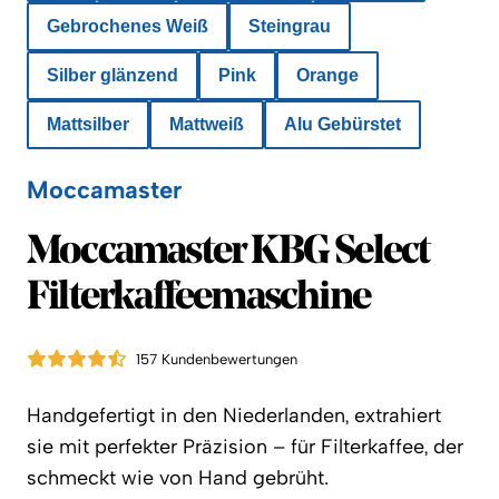
Gebrochenes Weiß
Steingrau
Silber glänzend
Pink
Orange
Mattsilber
Mattweiß
Alu Gebürstet
Moccamaster
Moccamaster
Moccamaster KBG Select
Filterkaffeemaschine
157 Kundenbewertungen
Handgefertigt in den Niederlanden, extrahiert
sie mit perfekter Präzision – für Filterkaffee, der
schmeckt wie von Hand gebrüht.