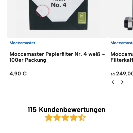
Moccamaster
Moccamast
Moccamaster Papierfilter Nr. 4 weiß -
Moccama
100er Packung
Filterka
4,90 €
249,0
ab
115 Kundenbewertungen