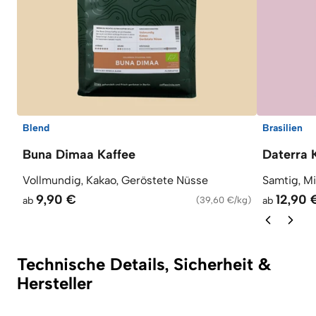
Blend
Brasilien
Buna Dimaa Kaffee
Daterra 
Vollmundig, Kakao, Geröstete Nüsse
Samtig, M
9,90 €
12,90 
ab
(
39,60 €/kg
)
ab
Technische Details, Sicherheit &
Hersteller