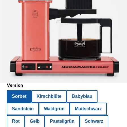
Version
Sorbet
Kirschblüte
Babyblau
Sandstein
Waldgrün
Mattschwarz
Rot
Gelb
Pastellgrün
Schwarz