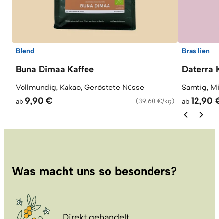
Blend
Brasilien
Buna Dimaa Kaffee
Daterra 
Vollmundig, Kakao, Geröstete Nüsse
Samtig, M
9,90 €
12,90 
ab
(
39,60 €/kg
)
ab
Was macht uns so besonders?
Direkt gehandelt