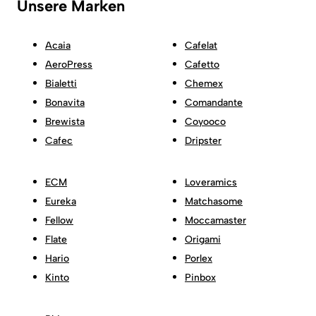
Unsere Marken
Acaia
Cafelat
AeroPress
Cafetto
Bialetti
Chemex
Bonavita
Comandante
Brewista
Coyooco
Cafec
Dripster
ECM
Loveramics
Eureka
Matchasome
Fellow
Moccamaster
Flate
Origami
Hario
Porlex
Kinto
Pinbox