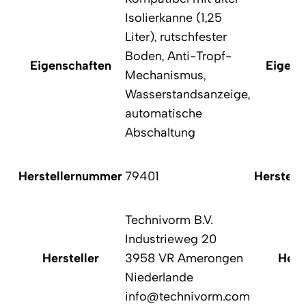
Isolierkanne (1,25
Liter), rutschfester
Boden, Anti-Tropf-
Eigenschaften
Eigens
Mechanismus,
Wasserstandsanzeige,
automatische
Abschaltung
Herstellernummer
79401
Herstell
Technivorm B.V.
Industrieweg 20
Hersteller
3958 VR Amerongen
Herst
Niederlande
info@technivorm.com