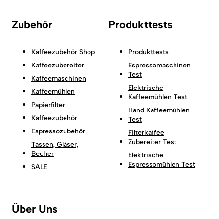
Zubehör
Produkttests
Kaffeezubehör Shop
Produkttests
Kaffeezubereiter
Espressomaschinen
Test
Kaffeemaschinen
Elektrische
Kaffeemühlen
Kaffeemühlen Test
Papierfilter
Hand Kaffeemühlen
Kaffeezubehör
Test
Espressozubehör
Filterkaffee
Zubereiter Test
Tassen, Gläser,
Becher
Elektrische
Espressomühlen Test
SALE
Über Uns