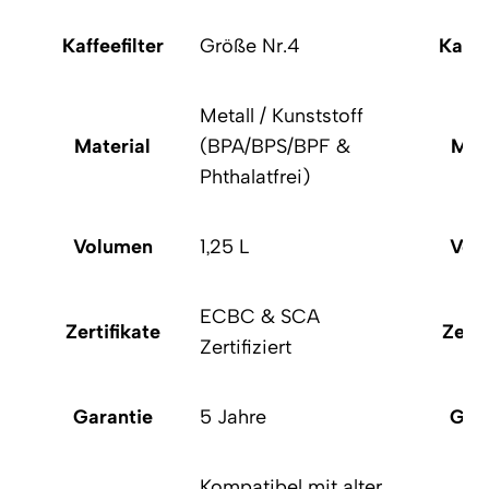
Kaffeefilter
Größe Nr.4
Kaffee
Metall / Kunststoff
Material
(BPA/BPS/BPF &
Mate
Phthalatfrei)
Volumen
1,25 L
Vol
ECBC & SCA
Zertifikate
Zerti
Zertifiziert
Garantie
5 Jahre
Gara
Kompatibel mit alter