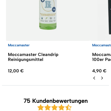
Moccamaster
Moccamast
Moccamaster Cleandrip
Moccamas
Reinigungsmittel
100er P
12,00 €
4,90 €
75 Kundenbewertungen