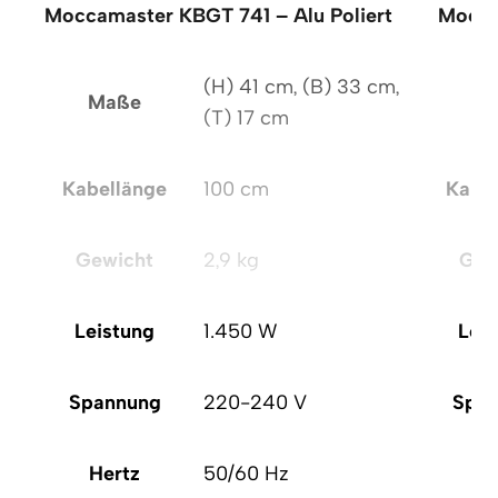
Moccamaster KBGT 741 – Alu Poliert
Mocca
(H) 41 cm, (B) 33 cm,
Maße
Ma
(T) 17 cm
Kabellänge
100 cm
Kabel
Gewicht
2,9 kg
Gew
Leistung
1.450 W
Leis
Spannung
220-240 V
Span
Hertz
50/60 Hz
He