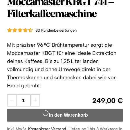
Moccamaster
Moccamaster KBGT 741 –
Filterkaffeemaschine
83 Kundenbewertungen
Mit präziser 96 °C Brühtemperatur sorgt die
Moccamaster KBGT für eine ideale Extraktion
deines Kaffees. Bis zu 1,25 Liter landen
vollmundig und ohne Umwege direkt in der
Thermoskanne und schmecken dabei wie von
Hand gebrüht.
249,00 €
In den Warenkorb
inkl. MwSt.
Kostenloser Versand
.
Lieferung 1 bis 3 Werktage in