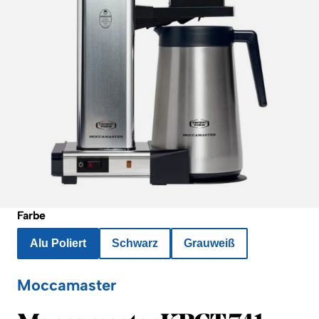
Farbe
Alu Poliert
Schwarz
Grauweiß
Moccamaster