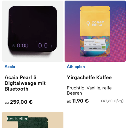
Acaia
Äthiopien
Acaia Pearl S
Yirgacheffe Kaffee
Digitalwaage mit
Fruchtig, Vanille, reife
Bluetooth
Beeren
11,90 €
259,00 €
ab
(
47,60 €/kg
)
ab
bestseller