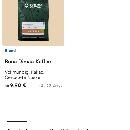
Blend
Buna Dimaa Kaffee
Vollmundig, Kakao,
Geröstete Nüsse
9,90 €
ab
(
39,60 €/kg
)