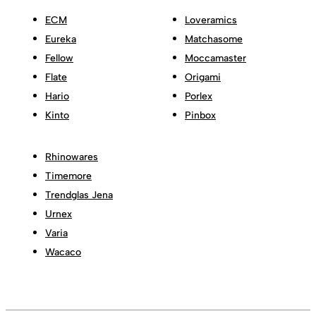
ECM
Loveramics
Eureka
Matchasome
Fellow
Moccamaster
Flate
Origami
Hario
Porlex
Kinto
Pinbox
Rhinowares
Timemore
Trendglas Jena
Urnex
Varia
Wacaco