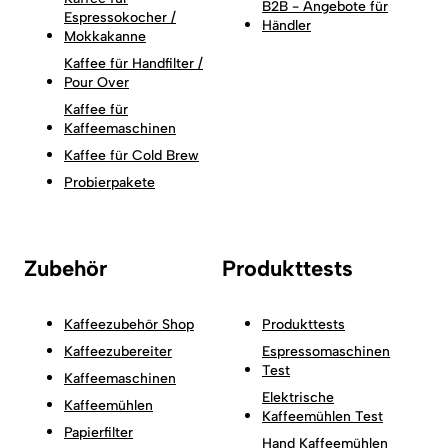
B2B - Angebote für
Espressokocher /
Händler
Mokkakanne
Kaffee für Handfilter /
Pour Over
Kaffee für
Kaffeemaschinen
Kaffee für Cold Brew
Probierpakete
Zubehör
Produkttests
Kaffeezubehör Shop
Produkttests
Kaffeezubereiter
Espressomaschinen
Test
Kaffeemaschinen
Elektrische
Kaffeemühlen
Kaffeemühlen Test
Papierfilter
Hand Kaffeemühlen