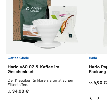
Coffee Circle
Hario
Hario v60 02 & Kaffee im
Hario Pap
Geschenkset
Packung
Der Klassiker für klaren, aromatischen
6,90 €
ab
Filterkaffee.
34,00 €
ab