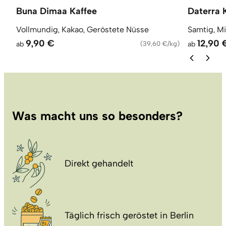
Buna Dimaa Kaffee
Daterra 
Vollmundig, Kakao, Geröstete Nüsse
Samtig, M
9,90 €
12,90 
ab
(
39,60 €/kg
)
ab
Was macht uns so besonders?
Direkt gehandelt
Täglich frisch geröstet in Berlin