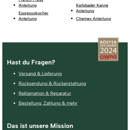
Anleitung
Karlsbader Kanne
Anleitung
Espressokocher
Anleitung
Chemex Anleitung
Fußzeile
Hast du Fragen?
Versand & Lieferung
Rücksendung & Rückerstattung
Reklamation & Reparatur
Bestellung, Zahlung & mehr
Das ist unsere Mission