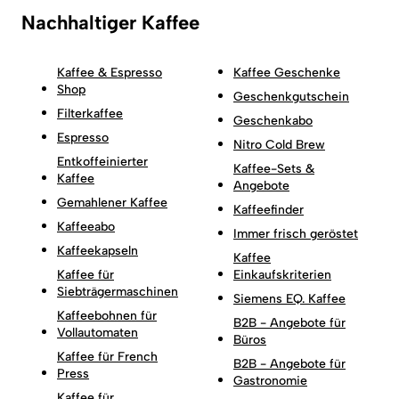
Nachhaltiger Kaffee
Kaffee & Espresso
Kaffee Geschenke
Shop
Geschenkgutschein
Filterkaffee
Geschenkabo
Espresso
Nitro Cold Brew
Entkoffeinierter
Kaffee-Sets &
Kaffee
Angebote
Gemahlener Kaffee
Kaffeefinder
Kaffeeabo
Immer frisch geröstet
Kaffeekapseln
Kaffee
Kaffee für
Einkaufskriterien
Siebträgermaschinen
Siemens EQ. Kaffee
Kaffeebohnen für
B2B - Angebote für
Vollautomaten
Büros
Kaffee für French
B2B - Angebote für
Press
Gastronomie
Kaffee für