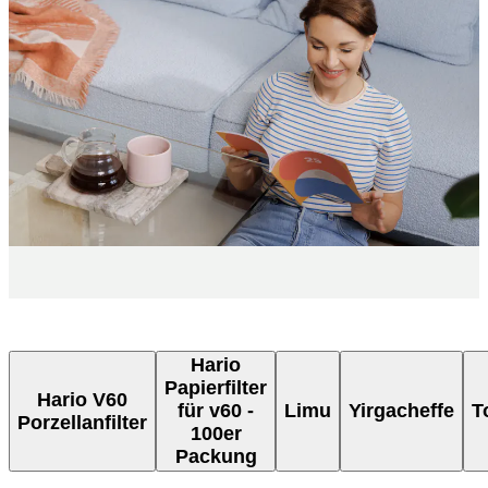
Hario
Papierfilter
Hario V60
für v60 -
Limu
Yirgacheffe
T
Porzellanfilter
100er
Packung