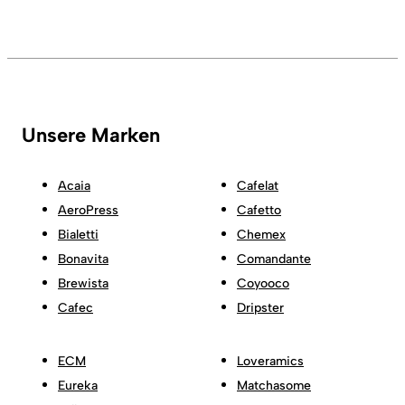
Unsere Marken
Acaia
Cafelat
AeroPress
Cafetto
Bialetti
Chemex
Bonavita
Comandante
Brewista
Coyooco
Cafec
Dripster
ECM
Loveramics
Eureka
Matchasome