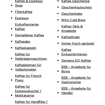
Kaffee & Espresso
Kaffee Geschenke
Shop
Geschenkgutschein
Filterkaffee
Geschenkabo
Espresso
Nitro Cold Brew
Entkoffeinierter
Kaffee-Sets &
Kaffee
Angebote
Gemahlener Kaffee
Kaffeefinder
Kaffeeabo
Immer frisch geröstet
Kaffeekapseln
Kaffee
Kaffee für
Einkaufskriterien
Siebträgermaschinen
Siemens EQ. Kaffee
Kaffeebohnen für
B2B - Angebote für
Vollautomaten
Büros
Kaffee für French
B2B - Angebote für
Press
Gastronomie
Kaffee für
B2B - Angebote für
Espressokocher /
Händler
Mokkakanne
Kaffee für Handfilter /