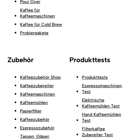
Pour Over
Kaffee für
Kaffeemaschinen
Kaffee für Cold Brew
Probierpakete
Zubehör
Produkttests
Kaffeezubehör Shop
Produkttests
Kaffeezubereiter
Espressomaschinen
Test
Kaffeemaschinen
Elektrische
Kaffeemühlen
Kaffeemühlen Test
Papierfilter
Hand Kaffeemühlen
Kaffeezubehör
Test
Espressozubehör
Filterkaffee
Zubereiter Test
Tassen, Gläser,