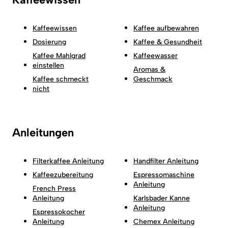
Kaffeewissen
Kaffee aufbewahren
Dosierung
Kaffee & Gesundheit
Kaffee Mahlgrad
Kaffeewasser
einstellen
Aromas &
Kaffee schmeckt
Geschmack
nicht
Anleitungen
Filterkaffee Anleitung
Handfilter Anleitung
Kaffeezubereitung
Espressomaschine
Anleitung
French Press
Anleitung
Karlsbader Kanne
Anleitung
Espressokocher
Anleitung
Chemex Anleitung