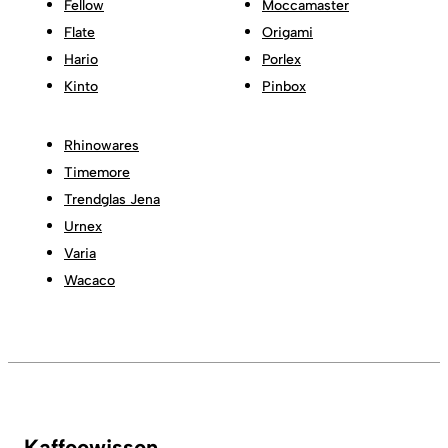
Fellow
Moccamaster
Flate
Origami
Hario
Porlex
Kinto
Pinbox
Rhinowares
Timemore
Trendglas Jena
Urnex
Varia
Wacaco
Kaffeewissen