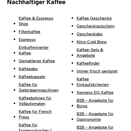
Nachhaltiger Kaffee
Kaffee & Espresso
Kaffee Geschenke
Shop
Geschenkgutschein
Filterkaffee
Geschenkabo
Espresso
Nitro Cold Brew
Entkoffeinierter
Kaffee-Sets &
Kaffee
Angebote
Gemahlener Kaffee
Kaffeefinder
Kaffeeabo
Immer frisch geröstet
Kaffeekapseln
Kaffee
Kaffee für
Einkaufskriterien
Siebträgermaschinen
Siemens EQ. Kaffee
Kaffeebohnen für
B2B - Angebote für
Vollautomaten
Büros
Kaffee für French
B2B - Angebote für
Press
Gastronomie
Kaffee für
B2B - Angebote für
Espressokocher /