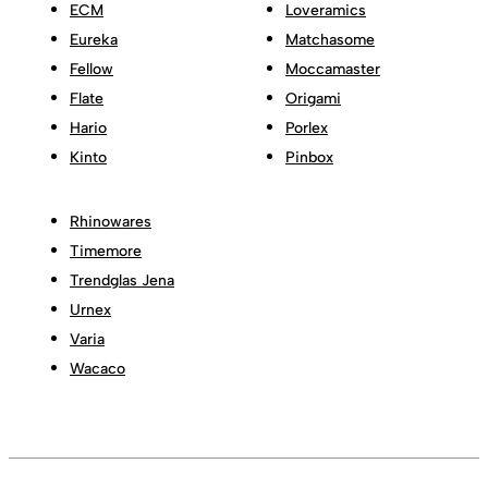
ECM
Loveramics
Eureka
Matchasome
Fellow
Moccamaster
Flate
Origami
Hario
Porlex
Kinto
Pinbox
Rhinowares
Timemore
Trendglas Jena
Urnex
Varia
Wacaco