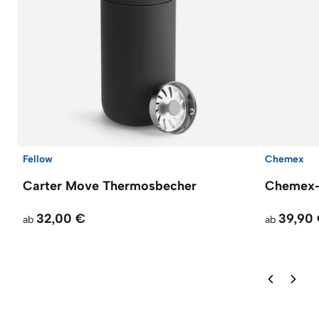
Fellow
Chemex
Carter Move Thermosbecher
Chemex-K
32,00 €
39,90
ab
ab