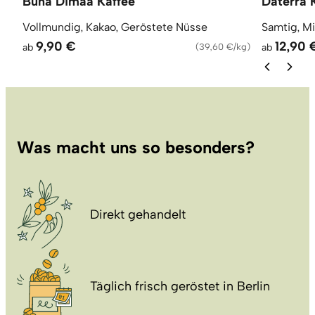
Buna Dimaa Kaffee
Daterra 
Vollmundig, Kakao, Geröstete Nüsse
Samtig, M
9,90 €
12,90 
ab
(
39,60 €/kg
)
ab
Was macht uns so besonders?
Direkt gehandelt
Täglich frisch geröstet in Berlin