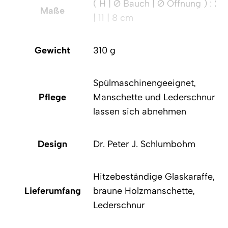
( H | Ø Bauch | Ø Öffnung ) : 21
Maße
| 11 | 8 cm
Gewicht
310 g
Spülmaschinengeeignet,
Pflege
Manschette und Lederschnur
lassen sich abnehmen
Design
Dr. Peter J. Schlumbohm
Hitzebeständige Glaskaraffe,
Lieferumfang
braune Holzmanschette,
Lederschnur