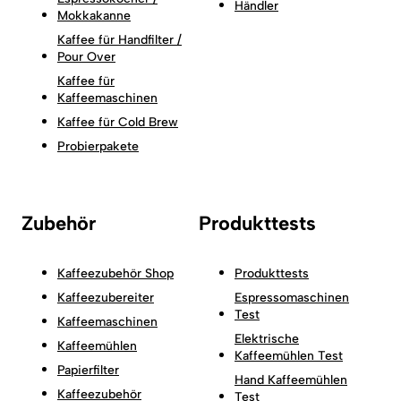
Händler
Mokkakanne
Kaffee für Handfilter /
Pour Over
Kaffee für
Kaffeemaschinen
Kaffee für Cold Brew
Probierpakete
Zubehör
Produkttests
Kaffeezubehör Shop
Produkttests
Kaffeezubereiter
Espressomaschinen
Test
Kaffeemaschinen
Elektrische
Kaffeemühlen
Kaffeemühlen Test
Papierfilter
Hand Kaffeemühlen
Kaffeezubehör
Test