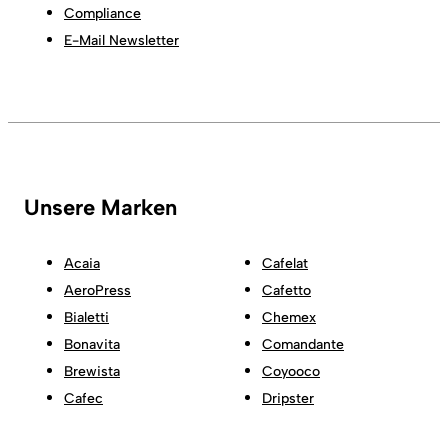
Compliance
E-Mail Newsletter
Unsere Marken
Acaia
Cafelat
AeroPress
Cafetto
Bialetti
Chemex
Bonavita
Comandante
Brewista
Coyooco
Cafec
Dripster