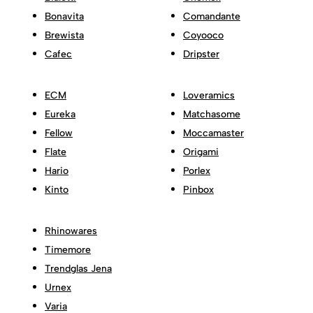
Bonavita
Comandante
Brewista
Coyooco
Cafec
Dripster
ECM
Loveramics
Eureka
Matchasome
Fellow
Moccamaster
Flate
Origami
Hario
Porlex
Kinto
Pinbox
Rhinowares
Timemore
Trendglas Jena
Urnex
Varia