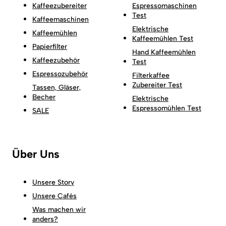
Kaffeezubereiter
Espressomaschinen
Test
Kaffeemaschinen
Elektrische
Kaffeemühlen
Kaffeemühlen Test
Papierfilter
Hand Kaffeemühlen
Kaffeezubehör
Test
Espressozubehör
Filterkaffee
Zubereiter Test
Tassen, Gläser,
Becher
Elektrische
Espressomühlen Test
SALE
Über Uns
Unsere Story
Unsere Cafés
Was machen wir
anders?