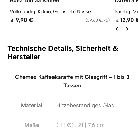
Buna Dimaa Kaffee
Daterra 
Vollmundig, Kakao, Geröstete Nüsse
Samtig, M
9,90 €
12,90 
ab
(
39,60 €/kg
)
ab
Technische Details, Sicherheit &
Hersteller
Chemex Kaffeekaraffe mit Glasgriff – 1 bis 3
Tassen
Material
Hitzebeständiges Glas
Maße
(H | Ø) : 21 | 7,6 cm