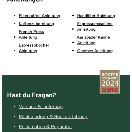
Filterkaffee Anleitung
Handfilter Anleitung
Kaffeezubereitung
Espressomaschine
Anleitung
French Press
Anleitung
Karlsbader Kanne
Anleitung
Espressokocher
Anleitung
Chemex Anleitung
Fußzeile
Hast du Fragen?
Versand & Lieferung
Rücksendung & Rückerstattung
Reklamation & Reparatur