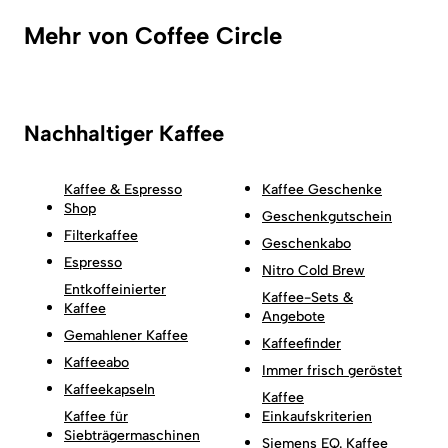
Mehr von Coffee Circle
Nachhaltiger Kaffee
Kaffee & Espresso
Kaffee Geschenke
Shop
Geschenkgutschein
Filterkaffee
Geschenkabo
Espresso
Nitro Cold Brew
Entkoffeinierter
Kaffee-Sets &
Kaffee
Angebote
Gemahlener Kaffee
Kaffeefinder
Kaffeeabo
Immer frisch geröstet
Kaffeekapseln
Kaffee
Kaffee für
Einkaufskriterien
Siebträgermaschinen
Siemens EQ. Kaffee