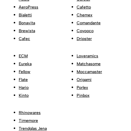
AeroPress
Cafetto
Bialetti
Chemex
Bonavita
Comandante
Brewista
Coyooco
Cafec
Dripster
ECM
Loveramics
Eureka
Matchasome
Fellow
Moccamaster
Flate
Origami
Hario
Porlex
Kinto
Pinbox
Rhinowares
Timemore
Trendglas Jena