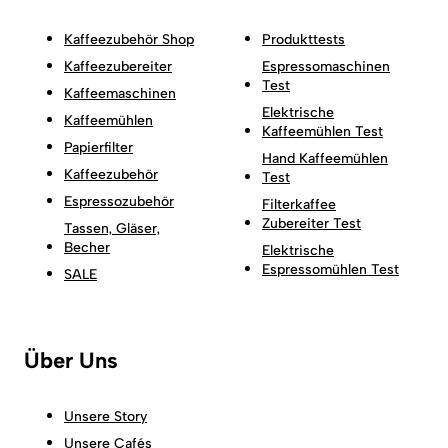
Kaffeezubehör Shop
Produkttests
Kaffeezubereiter
Espressomaschinen
Test
Kaffeemaschinen
Elektrische
Kaffeemühlen
Kaffeemühlen Test
Papierfilter
Hand Kaffeemühlen
Kaffeezubehör
Test
Espressozubehör
Filterkaffee
Zubereiter Test
Tassen, Gläser,
Becher
Elektrische
Espressomühlen Test
SALE
Über Uns
Unsere Story
Unsere Cafés