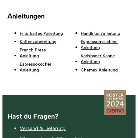
Anleitungen
Filterkaffee Anleitung
Handfilter Anleitung
Kaffeezubereitung
Espressomaschine
Anleitung
French Press
Anleitung
Karlsbader Kanne
Anleitung
Espressokocher
Anleitung
Chemex Anleitung
Fußzeile
Hast du Fragen?
Versand & Lieferung