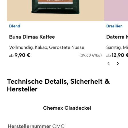
Blend
Brasilien
Buna Dimaa Kaffee
Daterra 
Vollmundig, Kakao, Geröstete Nüsse
Samtig, M
9,90 €
12,90 
ab
(
39,60 €/kg
)
ab
Technische Details, Sicherheit &
Hersteller
Chemex Glasdeckel
Herstellernummer
CMC