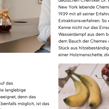
deutschen Chemiker Dr. 
New York lebende Chemik
1939 mit all seiner Erfah
Extraktionsverfahren. So e
Kanne nicht nur das Eins
Wasserdampf aus dem bere
dem Bauch der Chemex en
Stück aus hitzebeständig
einer Holzmanschette, di
auf das
ie langlebige
eeignet, denn das
enfalls möglich, ist das