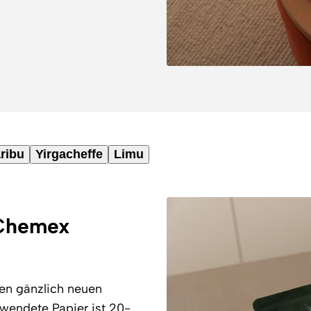
ribu
Yirgacheffe
Limu
 Chemex
en gänzlich neuen
rwendete Papier ist 20-