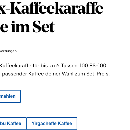
Circle
-Kaffeekaraffe
e im Set
wertungen
affeekaraffe für bis zu 6 Tassen, 100 FS-100
 g passender Kaffee deiner Wahl zum Set-Preis.
mahlen
ibu Kaffee
Yirgacheffe Kaffee