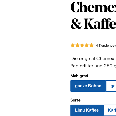
Coffee 
Chemex
& Kaffe
4 Kundenbe
Die original Chemex K
Papierfilter und 250
Mahlgrad
ganze Bohne
ge
Sorte
Limu Kaffee
Kar