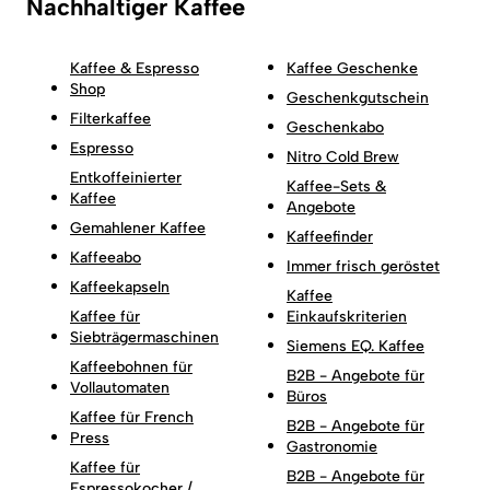
Nachhaltiger Kaffee
Kaffee & Espresso
Kaffee Geschenke
Shop
Geschenkgutschein
Filterkaffee
Geschenkabo
Espresso
Nitro Cold Brew
Entkoffeinierter
Kaffee-Sets &
Kaffee
Angebote
Gemahlener Kaffee
Kaffeefinder
Kaffeeabo
Immer frisch geröstet
Kaffeekapseln
Kaffee
Kaffee für
Einkaufskriterien
Siebträgermaschinen
Siemens EQ. Kaffee
Kaffeebohnen für
B2B - Angebote für
Vollautomaten
Büros
Kaffee für French
B2B - Angebote für
Press
Gastronomie
Kaffee für
B2B - Angebote für
Espressokocher /