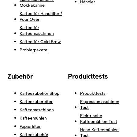
Händler
Mokkakanne
Kaffee für Handfilter /
Pour Over
Kaffee für
Kaffeemaschinen
Kaffee für Cold Brew
Probierpakete
Zubehör
Produkttests
Kaffeezubehör Shop
Produkttests
Kaffeezubereiter
Espressomaschinen
Test
Kaffeemaschinen
Elektrische
Kaffeemühlen
Kaffeemühlen Test
Papierfilter
Hand Kaffeemühlen
Kaffeezubehör
Test