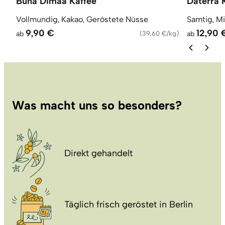
Buna Dimaa Kaffee
Daterra 
Vollmundig, Kakao, Geröstete Nüsse
Samtig, M
9,90 €
12,90 
ab
(
39,60 €/kg
)
ab
Was macht uns so besonders?
Direkt gehandelt
Täglich frisch geröstet in Berlin