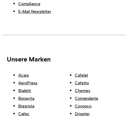
Compliance
E-Mail Newsletter
Unsere Marken
Acaia
Cafelat
AeroPress
Cafetto
Bialetti
Chemex
Bonavita
Comandante
Brewista
Coyooco
Cafec
Dripster