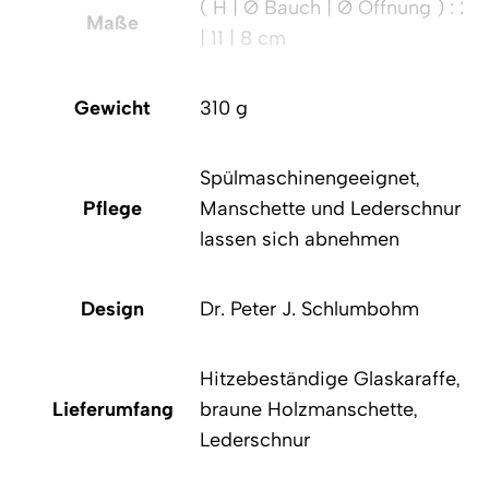
( H | Ø Bauch | Ø Öffnung ) : 21
Maße
| 11 | 8 cm
Gewicht
310 g
Spülmaschinengeeignet,
Pflege
Manschette und Lederschnur
lassen sich abnehmen
Design
Dr. Peter J. Schlumbohm
Hitzebeständige Glaskaraffe,
Lieferumfang
braune Holzmanschette,
Lederschnur