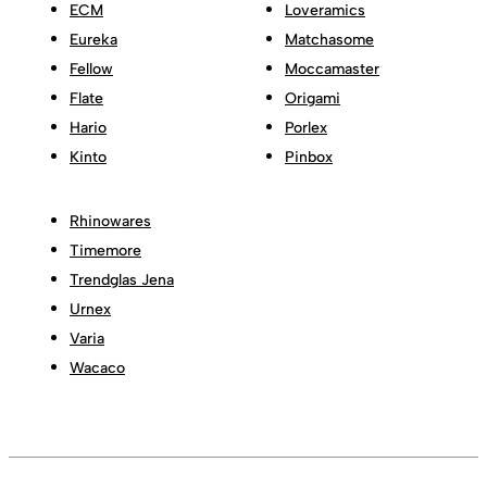
ECM
Loveramics
Eureka
Matchasome
Fellow
Moccamaster
Flate
Origami
Hario
Porlex
Kinto
Pinbox
Rhinowares
Timemore
Trendglas Jena
Urnex
Varia
Wacaco