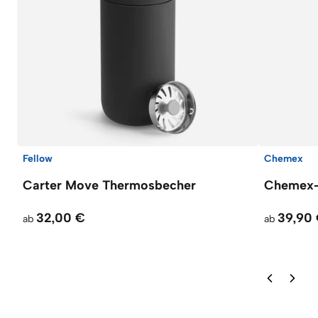
Fellow
Chemex
Carter Move Thermosbecher
Chemex-K
32,00 €
39,90
ab
ab