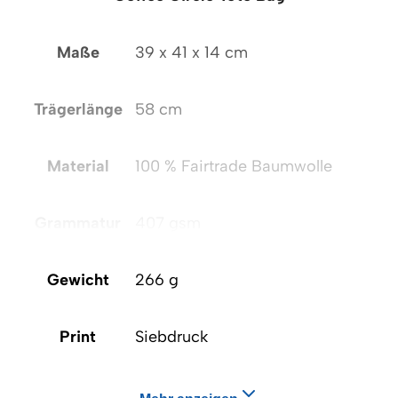
Maße
39 x 41 x 14 cm
Trägerlänge
58 cm
Material
100 % Fairtrade Baumwolle
Grammatur
407 gsm
Gewicht
266 g
Print
Siebdruck