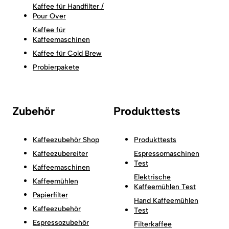
Kaffee für Handfilter /
Pour Over
Kaffee für
Kaffeemaschinen
Kaffee für Cold Brew
Probierpakete
Zubehör
Produkttests
Kaffeezubehör Shop
Produkttests
Kaffeezubereiter
Espressomaschinen
Test
Kaffeemaschinen
Elektrische
Kaffeemühlen
Kaffeemühlen Test
Papierfilter
Hand Kaffeemühlen
Kaffeezubehör
Test
Espressozubehör
Filterkaffee