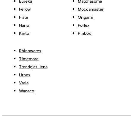
Eureka
Matchasome
Fellow
Moccamaster
Flate
Origami
Hario
Porlex
Kinto
Pinbox
Rhinowares
Timemore
Trendglas Jena
Urnex
Varia
Wacaco