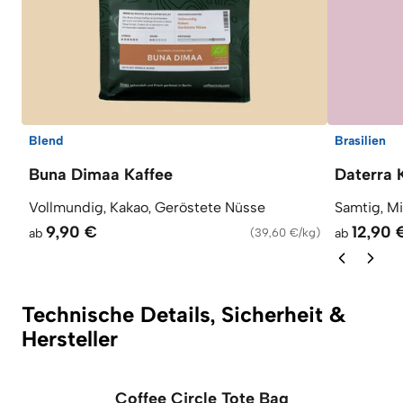
Blend
Brasilien
Buna Dimaa Kaffee
Daterra 
Vollmundig, Kakao, Geröstete Nüsse
Samtig, M
9,90 €
12,90 
ab
(
39,60 €/kg
)
ab
Technische Details, Sicherheit &
Hersteller
Coffee Circle Tote Bag