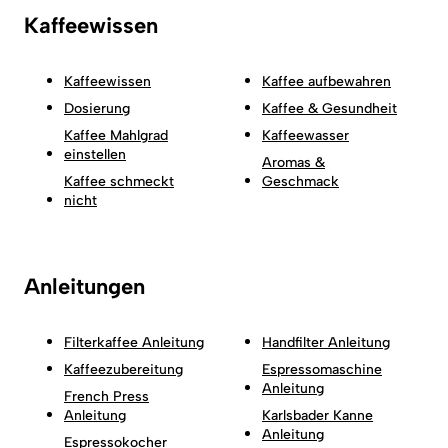
Kaffeewissen
Kaffeewissen
Kaffee aufbewahren
Dosierung
Kaffee & Gesundheit
Kaffee Mahlgrad
Kaffeewasser
einstellen
Aromas &
Kaffee schmeckt
Geschmack
nicht
Anleitungen
Filterkaffee Anleitung
Handfilter Anleitung
Kaffeezubereitung
Espressomaschine
Anleitung
French Press
Anleitung
Karlsbader Kanne
Anleitung
Espressokocher