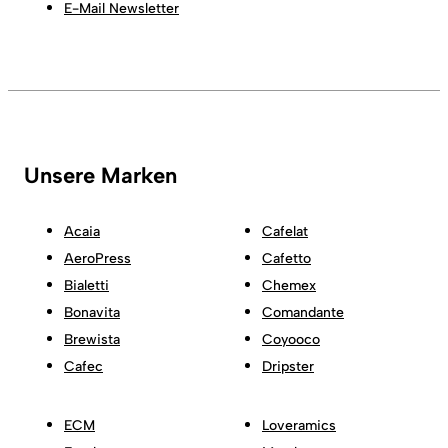
E-Mail Newsletter
Unsere Marken
Acaia
Cafelat
AeroPress
Cafetto
Bialetti
Chemex
Bonavita
Comandante
Brewista
Coyooco
Cafec
Dripster
ECM
Loveramics