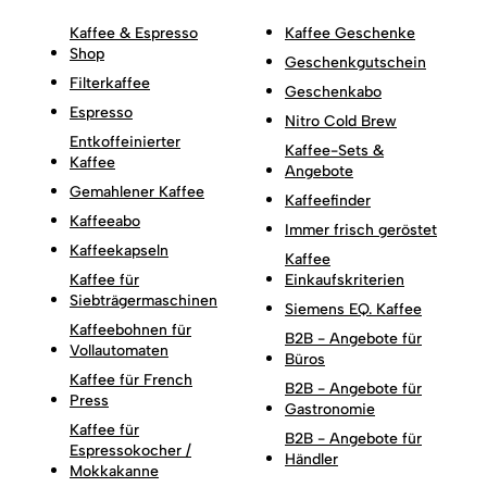
Kaffee & Espresso
Kaffee Geschenke
Shop
Geschenkgutschein
Filterkaffee
Geschenkabo
Espresso
Nitro Cold Brew
Entkoffeinierter
Kaffee-Sets &
Kaffee
Angebote
Gemahlener Kaffee
Kaffeefinder
Kaffeeabo
Immer frisch geröstet
Kaffeekapseln
Kaffee
Kaffee für
Einkaufskriterien
Siebträgermaschinen
Siemens EQ. Kaffee
Kaffeebohnen für
B2B - Angebote für
Vollautomaten
Büros
Kaffee für French
B2B - Angebote für
Press
Gastronomie
Kaffee für
B2B - Angebote für
Espressokocher /
Händler
Mokkakanne