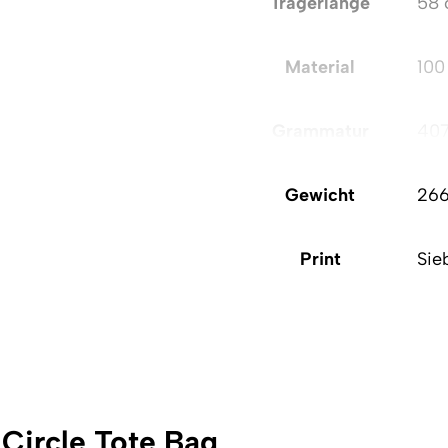
Trägerlänge
58
Material
100
Grammatur
40
Gewicht
266
Print
Sie
 Circle Tote Bag