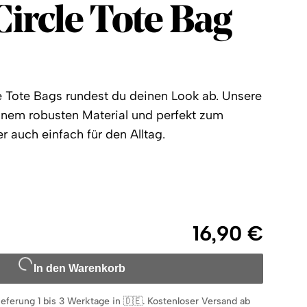
Circle
Circle Tote Bag
e Tote Bags rundest du deinen Look ab. Unsere
inem robusten Material und perfekt zum
r auch einfach für den Alltag.
16,90 €
In den Warenkorb
ieferung 1 bis 3 Werktage in 🇩🇪
.
Kostenloser Versand ab