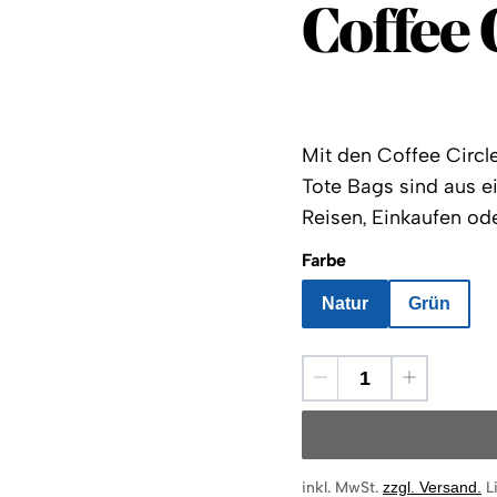
Coffee 
Coffee 
Mit den Coffee Circl
Tote Bags sind aus e
Reisen, Einkaufen ode
Farbe
Natur
Grün
inkl. MwSt.
zzgl. Versand
.
L