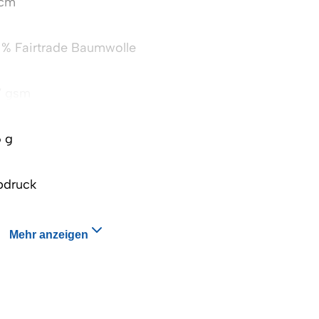
 cm
 % Fairtrade Baumwolle
7 gsm
 g
bdruck
Mehr anzeigen