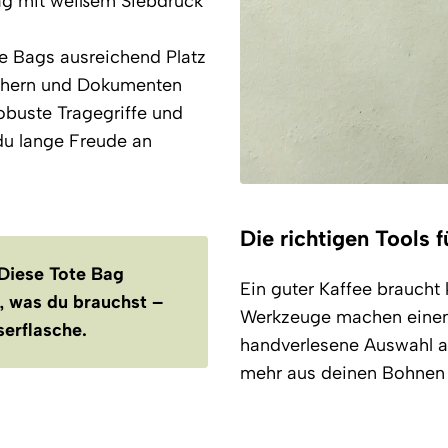
Bag mit weißem Siebdruck
e Bags ausreichend Platz
üchern und Dokumenten
obuste Tragegriffe und
 du lange Freude an
Die richtigen Tools f
Diese Tote Bag
Ein guter Kaffee braucht 
s, was du brauchst –
Werkzeuge machen einen
serflasche.
handverlesene Auswahl 
mehr aus deinen Bohnen 