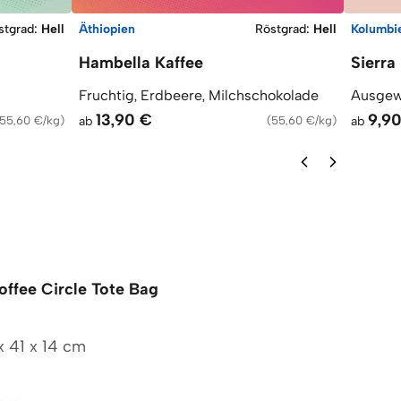
stgrad
:
Hell
Äthiopien
Röstgrad
:
Hell
Kolumbi
Hambella Kaffee
Sierra
Fruchtig, Erdbeere, Milchschokolade
Ausgewo
13,90 €
9,9
55,60 €/kg
)
ab
(
55,60 €/kg
)
ab
offee Circle Tote Bag
x 41 x 14 cm