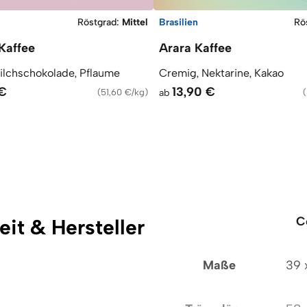
Röstgrad
:
Mittel
Brasilien
Rö
Kaffee
Arara Kaffee
ilchschokolade, Pflaume
Cremig, Nektarine, Kakao
 €
13,90 €
(
51,60 €/kg
)
ab
(
C
eit & Hersteller
Maße
39 