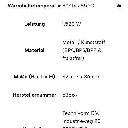
Warmhaltetemperatur
80° bis 85 °C
Warm
Leistung
1.520 W
Metall / Kunststoff
Material
(BPA/BPS/BPF &
ftalatfrei)
Maße (B x T x H)
32 x 17 x 36 cm
Ma
Herstellernummer
53667
He
Technivorm B.V.
Industrieweg 20