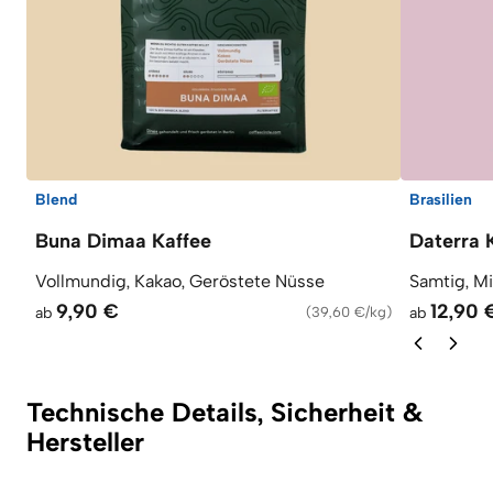
Blend
Brasilien
Buna Dimaa Kaffee
Daterra 
Vollmundig, Kakao, Geröstete Nüsse
Samtig, M
9,90 €
12,90 
ab
(
39,60 €/kg
)
ab
Technische Details, Sicherheit &
Hersteller