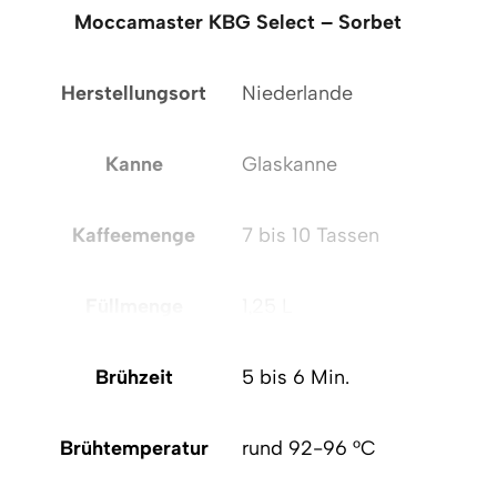
Moccamaster KBG Select – Sorbet
Mo
Herstellungsort
Niederlande
H
Kanne
Glaskanne
Kaffeemenge
7 bis 10 Tassen
Füllmenge
1,25 L
Brühzeit
5 bis 6 Min.
Brühtemperatur
rund 92-96 °C
B