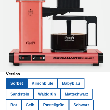
Version
Sorbet
Kirschblüte
Babyblau
Sandstein
Waldgrün
Mattschwarz
Rot
Gelb
Pastellgrün
Schwarz