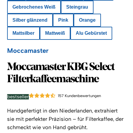
Gebrochenes Weiß
Steingrau
Silber glänzend
Pink
Orange
Mattsilber
Mattweiß
Alu Gebürstet
Moccamaster
Moccamaster
Moccamaster KBG Select
Filterkaffeemaschine
157 Kundenbewertungen
bestseller
Handgefertigt in den Niederlanden, extrahiert
sie mit perfekter Präzision – für Filterkaffee, der
schmeckt wie von Hand gebrüht.