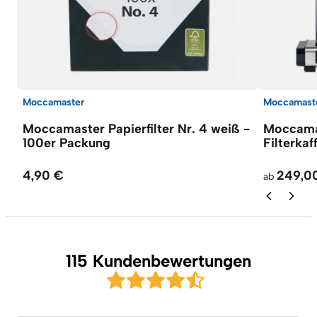
Moccamaster
Moccamast
Moccamaster Papierfilter Nr. 4 weiß -
Moccama
100er Packung
Filterka
4,90 €
249,0
ab
115 Kundenbewertungen