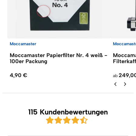
Moccamaster
Moccamast
Moccamaster Papierfilter Nr. 4 weiß -
Moccama
100er Packung
Filterka
4,90 €
249,0
ab
115 Kundenbewertungen