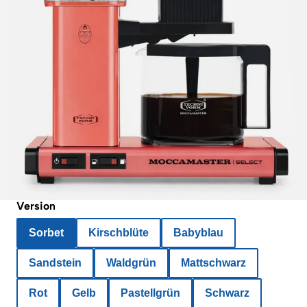
Version
Sorbet
Kirschblüte
Babyblau
Sandstein
Waldgrün
Mattschwarz
Rot
Gelb
Pastellgrün
Schwarz