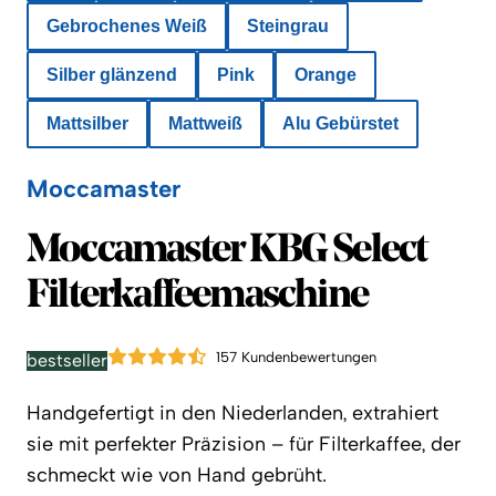
Gebrochenes Weiß
Steingrau
Silber glänzend
Pink
Orange
Mattsilber
Mattweiß
Alu Gebürstet
Moccamaster
Moccamaster
Moccamaster KBG Select
Filterkaffeemaschine
157 Kundenbewertungen
bestseller
Handgefertigt in den Niederlanden, extrahiert
sie mit perfekter Präzision – für Filterkaffee, der
schmeckt wie von Hand gebrüht.