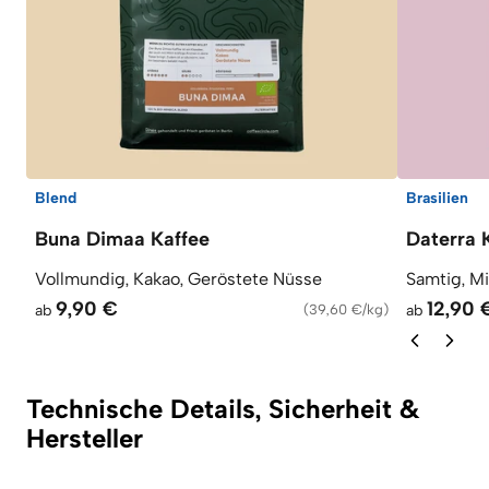
Blend
Brasilien
Buna Dimaa Kaffee
Daterra 
Vollmundig, Kakao, Geröstete Nüsse
Samtig, M
9,90 €
12,90 
ab
(
39,60 €/kg
)
ab
Technische Details, Sicherheit &
Hersteller