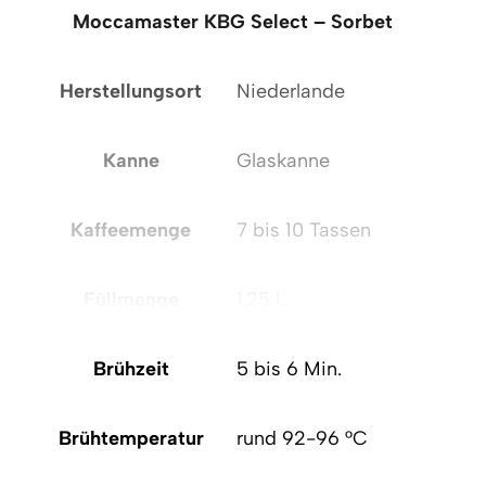
Moccamaster KBG Select – Sorbet
Mo
Herstellungsort
Niederlande
H
Kanne
Glaskanne
Kaffeemenge
7 bis 10 Tassen
Füllmenge
1,25 L
Brühzeit
5 bis 6 Min.
Brühtemperatur
rund 92-96 °C
B