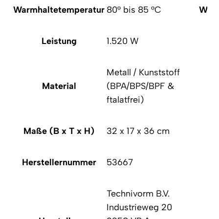
Warmhaltetemperatur
80° bis 85 °C
Warm
Leistung
1.520 W
Metall / Kunststoff
Material
(BPA/BPS/BPF &
ftalatfrei)
Maße (B x T x H)
32 x 17 x 36 cm
Ma
Herstellernummer
53667
He
Technivorm B.V.
Industrieweg 20